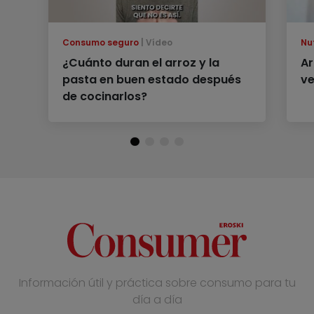
Consumo seguro
Vídeo
Nu
¿Cuánto duran el arroz y la
Ar
pasta en buen estado después
ve
de cocinarlos?
Información útil y práctica sobre consumo para tu
día a día