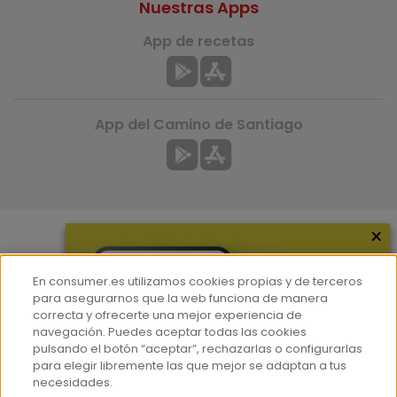
Nuestras Apps
App de recetas
App del Camino de Santiago
×
Más información
En consumer.es utilizamos cookies propias y de terceros
¿Quiénes somos?
para asegurarnos que la web funciona de manera
correcta y ofrecerte una mejor experiencia de
Hemeroteca
navegación. Puedes aceptar todas las cookies
Contacto
pulsando el botón “aceptar”, rechazarlas o configurarlas
para elegir libremente las que mejor se adaptan a tus
Prensa
necesidades.