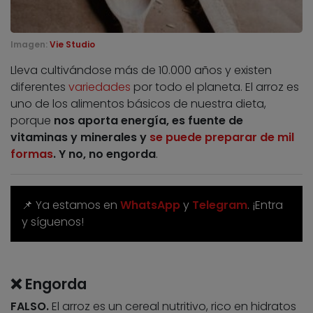
Imagen:
Vie Studio
Lleva cultivándose más de 10.000 años y existen
diferentes
variedades
por todo el planeta. El arroz es
uno de los alimentos básicos de nuestra dieta,
porque
nos aporta energía, es fuente de
vitaminas y minerales y
se puede preparar de mil
formas
. Y no, no engorda
.
📌 Ya estamos en
WhatsApp
y
Telegram
. ¡Entra
y síguenos!
❌ Engorda
FALSO.
El arroz es un cereal nutritivo, rico en hidratos