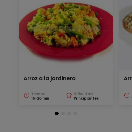
Arroz a la jardinera
Ar
Tiempo
Dificultad
15-20 min
Principiantes