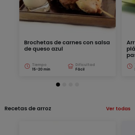
Brochetas de carnes con salsa
Ar
de queso azul
pl
pa
Tiempo
Dificultad
15-20 min
Fácil
Recetas de arroz
Ver todas