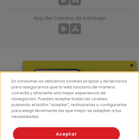
App del Camino de Santiago
×
Más información
¿Quiénes somos?
En consumer.es utilizamos cookies propias y de terceros
Hemeroteca
para asegurarnos que la web funciona de manera
correcta y ofrecerte una mejor experiencia de
Contacto
navegación. Puedes aceptar todas las cookies
pulsando el botón “aceptar”, rechazarlas o configurarlas
Prensa
para elegir libremente las que mejor se adaptan a tus
Corpus Lingüístico Consumer
necesidades.
© Fundación EROSKI
Aceptar