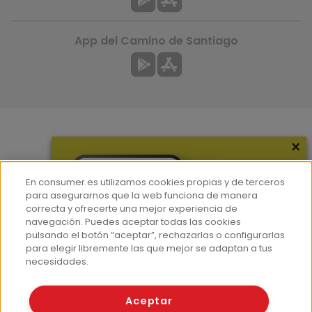
App del Camino de Santiago
×
Más información
¿Quiénes somos?
En consumer.es utilizamos cookies propias y de terceros
Hemeroteca
para asegurarnos que la web funciona de manera
correcta y ofrecerte una mejor experiencia de
Contacto
navegación. Puedes aceptar todas las cookies
pulsando el botón “aceptar”, rechazarlas o configurarlas
Prensa
para elegir libremente las que mejor se adaptan a tus
Corpus Lingüístico Consumer
necesidades.
© Fundación EROSKI
Aceptar