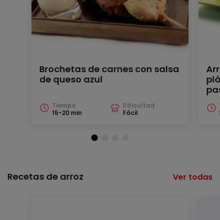
Brochetas de carnes con salsa
Ar
de queso azul
pl
pa
Tiempo
Dificultad
15-20 min
Fácil
Recetas de arroz
Ver todas