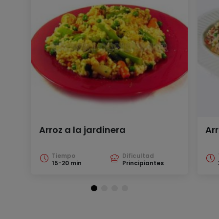
Arroz a la jardinera
Ar
Tiempo
Dificultad
15-20 min
Principiantes