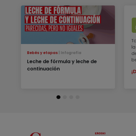
T
l
Bebés y etapas
Infografía
de
b
Leche de fórmula y leche de
continuación
¡