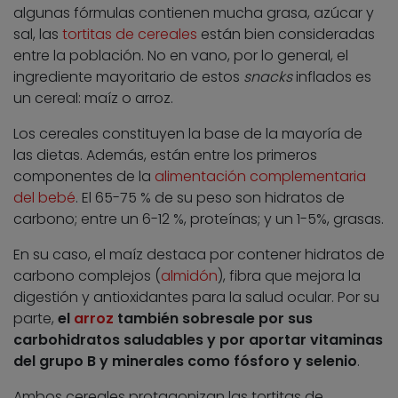
algunas fórmulas contienen mucha grasa, azúcar y
sal, las
tortitas de cereales
están bien consideradas
entre la población. No en vano, por lo general, el
ingrediente mayoritario de estos
snacks
inflados es
un cereal: maíz o arroz.
Los cereales constituyen la base de la mayoría de
las dietas. Además, están entre los primeros
componentes de la
alimentación complementaria
del bebé
. El 65-75 % de su peso son hidratos de
carbono; entre un 6-12 %, proteínas; y un 1-5%, grasas.
En su caso, el maíz destaca por contener hidratos de
carbono complejos (
almidón
), fibra que mejora la
digestión y antioxidantes para la salud ocular. Por su
parte,
el
arroz
también sobresale por sus
carbohidratos saludables y por aportar vitaminas
del grupo B y minerales como fósforo y selenio
.
Ambos cereales protagonizan las tortitas de