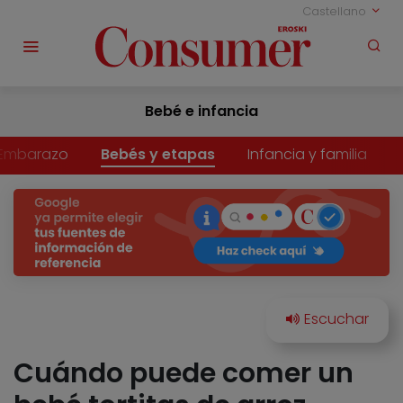
Castellano
Bebé e infancia
Embarazo
Bebés y etapas
Infancia y familia
Cuándo puede comer un