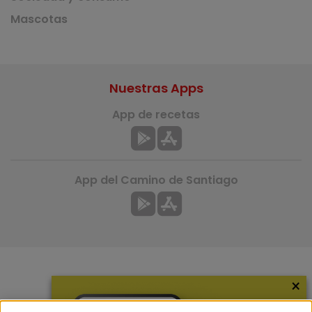
Mascotas
Nuestras Apps
App de recetas
App del Camino de Santiago
×
Más información
¿Quiénes somos?