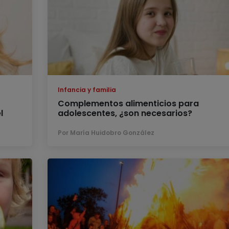
Infancia y familia
Complementos alimenticios para
l
adolescentes, ¿son necesarios?
Por María Huidobro González