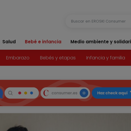
Salud
Bebé e infancia
Medio ambiente y solidar
Embarazo
Bebés y etapas
Infancia y familia