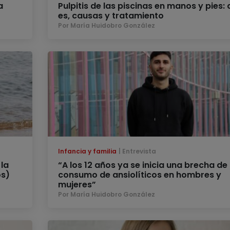
a
Pulpitis de las piscinas en manos y pies:
es, causas y tratamiento
Por María Huidobro González
Infancia y familia
Entrevista
la
“A los 12 años ya se inicia una brecha de
os)
consumo de ansiolíticos en hombres y
mujeres”
Por María Huidobro González