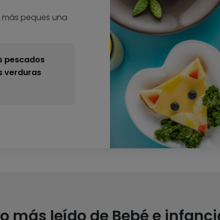
s más peques una
os pescados
s verduras
Lo más leído de Bebé e infanci