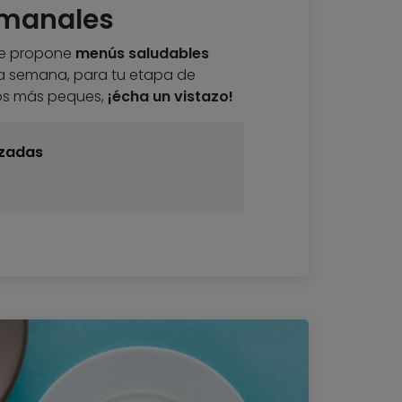
manales
te propone
menús saludables
a semana, para tu etapa de
os más peques,
¡écha un vistazo!
zadas