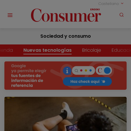
Castellano
Sociedad y consumo
vienda
Nuevas tecnologías
Bricolaje
Educaci