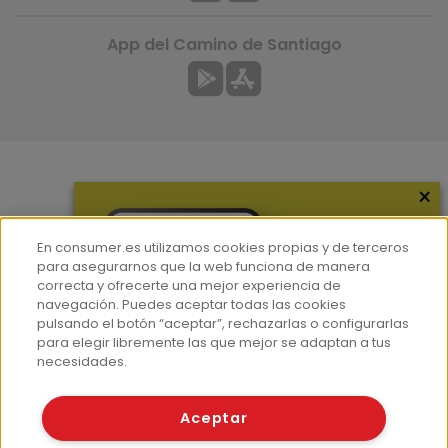
App del Camino de Santiago
×
Más información
¿Quiénes somos?
En consumer.es utilizamos cookies propias y de terceros
Hemeroteca
para asegurarnos que la web funciona de manera
correcta y ofrecerte una mejor experiencia de
Contacto
navegación. Puedes aceptar todas las cookies
pulsando el botón “aceptar”, rechazarlas o configurarlas
Prensa
para elegir libremente las que mejor se adaptan a tus
Corpus Lingüístico Consumer
necesidades.
© Fundación EROSKI
Aceptar
Aviso legal
Políticas de privacidad