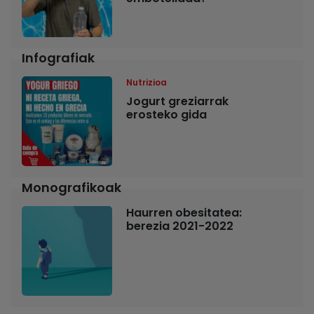
Infografiak
Nutrizioa
Jogurt greziarrak
erosteko gida
Monografikoak
Haurren obesitatea:
berezia 2021-2022