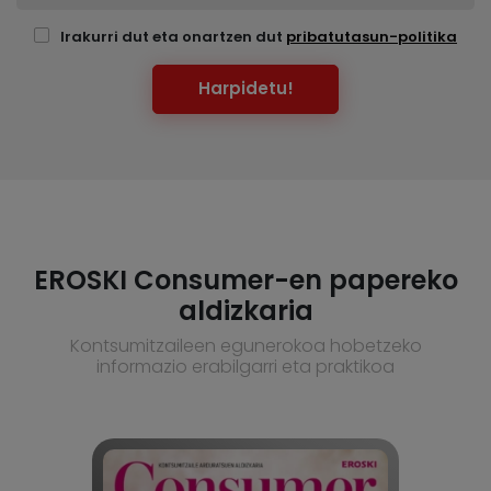
Irakurri dut eta onartzen dut
pribatutasun-politika
Harpidetu!
EROSKI Consumer-en papereko
aldizkaria
Kontsumitzaileen egunerokoa hobetzeko
informazio erabilgarri eta praktikoa