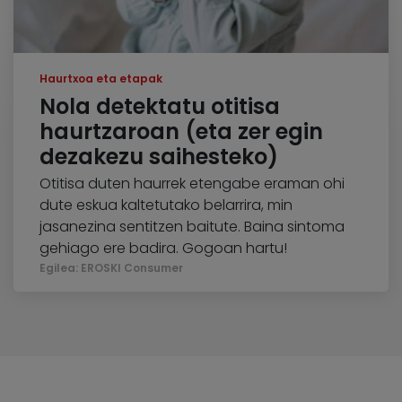
Haurtxoa eta etapak
Nola detektatu otitisa
haurtzaroan (eta zer egin
dezakezu saihesteko)
Otitisa duten haurrek etengabe eraman ohi
dute eskua kaltetutako belarrira, min
jasanezina sentitzen baitute. Baina sintoma
gehiago ere badira. Gogoan hartu!
Egilea: EROSKI Consumer