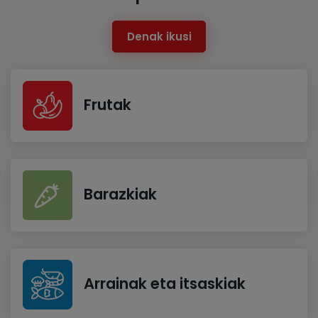
Denak ikusi
Frutak
Barazkiak
Arrainak eta itsaskiak