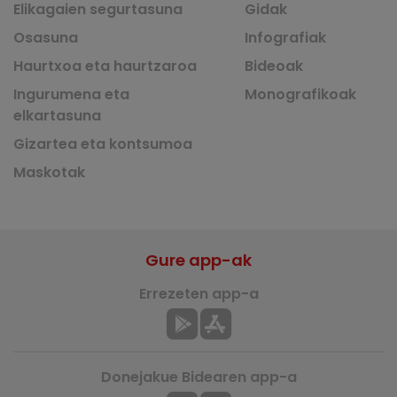
Elikagaien segurtasuna
Gidak
Osasuna
Infografiak
Haurtxoa eta haurtzaroa
Bideoak
Ingurumena eta
Monografikoak
elkartasuna
Gizartea eta kontsumoa
Maskotak
Gure app-ak
Errezeten app-a
Donejakue Bidearen app-a