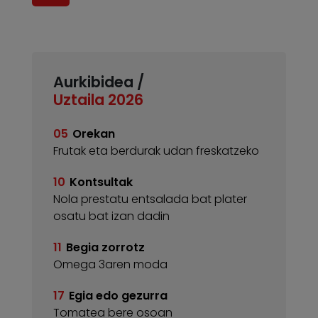
Aurkibidea /
Uztaila 2026
05
Orekan
Frutak eta berdurak udan freskatzeko
10
Kontsultak
Nola prestatu entsalada bat plater
osatu bat izan dadin
11
Begia zorrotz
Omega 3aren moda
17
Egia edo gezurra
Tomatea bere osoan