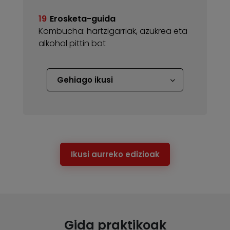
19
Erosketa-guida
Kombucha: hartzigarriak, azukrea eta
alkohol pittin bat
Gehiago ikusi
Ikusi aurreko edizioak
Gida praktikoak