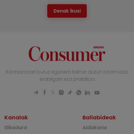
Denak ikusi
Kontsumoari buruz egunero behar duzun informazio
erabilgarri eta praktikoa
Kanalak
Baliabideak
Elikadura
Aldizkaria