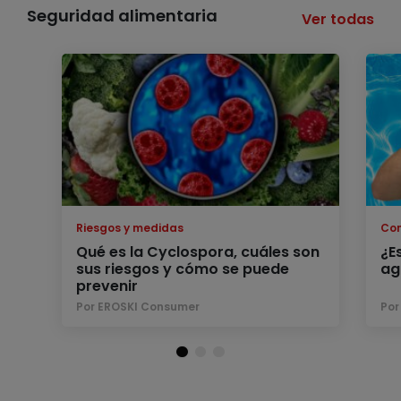
Seguridad alimentaria
Ver todas
Riesgos y medidas
Co
Qué es la Cyclospora, cuáles son
¿E
sus riesgos y cómo se puede
ag
prevenir
Por EROSKI Consumer
Por