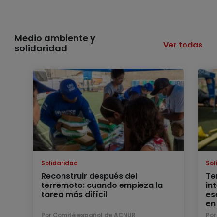
Medio ambiente y
Ver todas
solidaridad
Solidaridad
Sol
Reconstruir después del
Te
terremoto: cuando empieza la
in
tarea más difícil
es
en
Por Comité español de ACNUR
Por