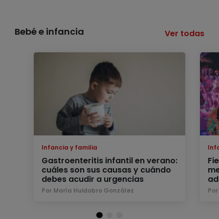
Bebé e infancia
Ver todas
Infancia y familia
Inf
Gastroenteritis infantil en verano:
Fi
cuáles son sus causas y cuándo
me
debes acudir a urgencias
ad
Por María Huidobro González
Por