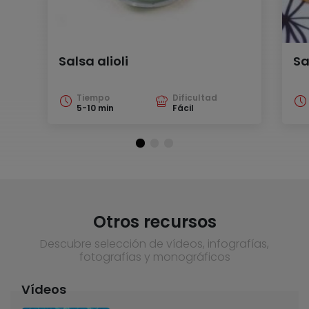
Salsa alioli
Sa
Tiempo
Dificultad
5-10 min
Fácil
Otros recursos
Descubre selección de vídeos, infografías,
fotografías y monográficos
Vídeos