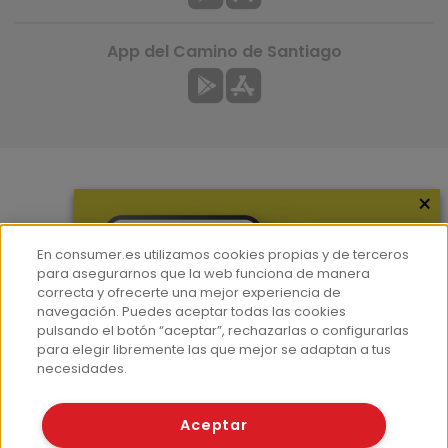
App del Camino de Santiago
×
Más información
¿Quiénes somos?
En consumer.es utilizamos cookies propias y de terceros
Hemeroteca
para asegurarnos que la web funciona de manera
correcta y ofrecerte una mejor experiencia de
Contacto
navegación. Puedes aceptar todas las cookies
pulsando el botón “aceptar”, rechazarlas o configurarlas
Prensa
para elegir libremente las que mejor se adaptan a tus
Corpus Lingüístico Consumer
necesidades.
© Fundación EROSKI
Aceptar
Aviso legal
Políticas de privacidad