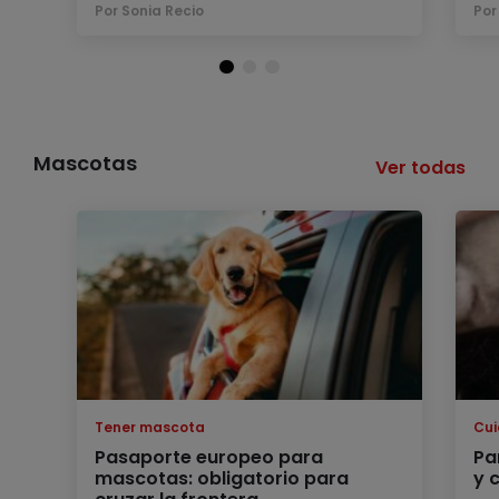
Por Sonia Recio
Por
Mascotas
Ver todas
Tener mascota
Cu
Pasaporte europeo para
Pa
mascotas: obligatorio para
y 