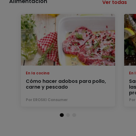
Alimentación
Ver todas
En la cocina
En 
Cómo hacer adobos para pollo,
Sa
carne y pescado
la
pr
Por EROSKI Consumer
Por