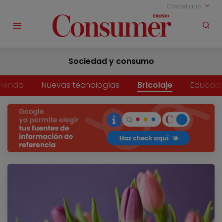
Castellano
Sociedad y consumo
vienda
Nuevas tecnologías
Bricolaje
Educac