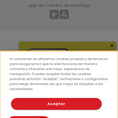
App del Camino de Santiago
×
Más información
¿Quiénes somos?
En consumer.es utilizamos cookies propias y de terceros
Hemeroteca
para asegurarnos que la web funciona de manera
correcta y ofrecerte una mejor experiencia de
Contacto
navegación. Puedes aceptar todas las cookies
pulsando el botón “aceptar”, rechazarlas o configurarlas
Prensa
para elegir libremente las que mejor se adaptan a tus
Corpus Lingüístico Consumer
necesidades.
© Fundación EROSKI
Aceptar
Aviso legal
Políticas de privacidad
Políticas de cookies