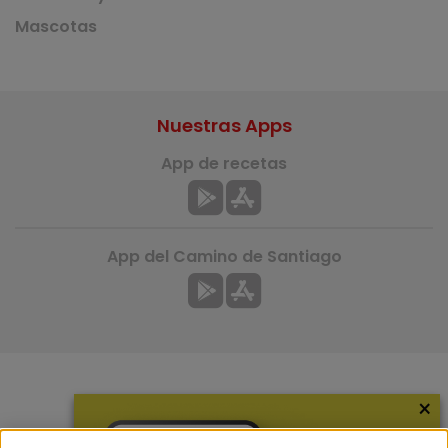
Mascotas
Nuestras Apps
App de recetas
App del Camino de Santiago
×
Más información
¿Quiénes somos?