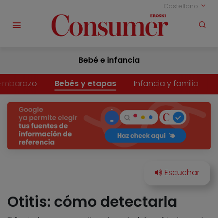
Castellano
Bebé e infancia
Embarazo
Bebés y etapas
Infancia y familia
Otitis: cómo detectarla