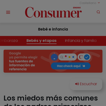
Castellano
Bebé e infancia
Embarazo
Bebés y etapas
Infancia y familia
Los miedos más comunes