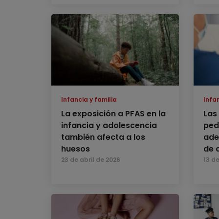
Infancia y familia
Infan
La exposición a PFAS en la
Las
infancia y adolescencia
ped
también afecta a los
ade
huesos
de 
23 de abril de 2026
13 de