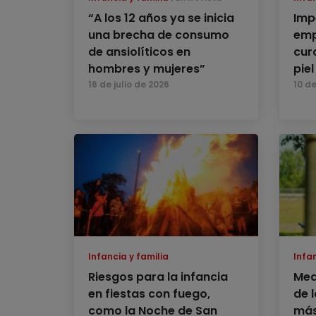
“A los 12 años ya se inicia
Imp
una brecha de consumo
emp
de ansiolíticos en
cur
hombres y mujeres”
pie
16 de julio de 2026
10 de
Infancia y familia
Infan
Riesgos para la infancia
Med
en fiestas con fuego,
de 
como la Noche de San
más