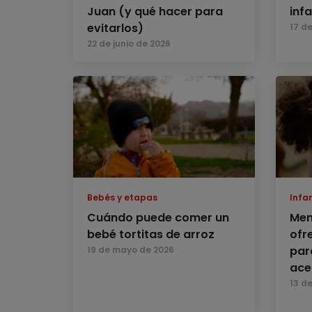
Juan (y qué hacer para
inf
evitarlos)
17 de
22 de junio de 2026
Bebés y etapas
Infan
Cuándo puede comer un
Men
bebé tortitas de arroz
ofr
par
19 de mayo de 2026
ace
13 d