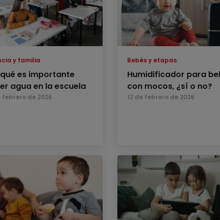
cia y familia
Bebés y etapas
 qué es importante
Humidificador para be
er agua en la escuela
con mocos, ¿sí o no?
e febrero de 2026
12 de febrero de 2026