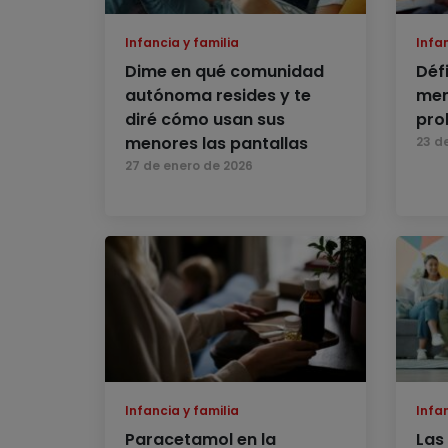
Infancia y familia
Infan
Dime en qué comunidad
Déf
autónoma resides y te
men
diré cómo usan sus
pro
menores las pantallas
23 d
27 de enero de 2026
Infancia y familia
Infan
Paracetamol en la
Las