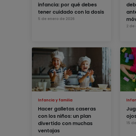
infancia: por qué debes
deb
tener cuidado con la dosis
ant
móv
5 de enero de 2026
2 de
Infancia y familia
Infan
Hacer galletas caseras
Jug
con los niños: un plan
ojo
divertido con muchas
15 d
ventajas