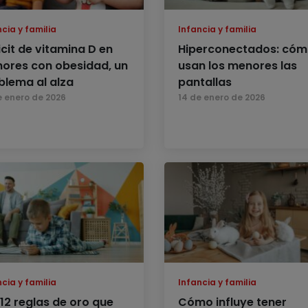
cia y familia
Infancia y familia
icit de vitamina D en
Hiperconectados: có
ores con obesidad, un
usan los menores las
blema al alza
pantallas
e enero de 2026
14 de enero de 2026
cia y familia
Infancia y familia
 12 reglas de oro que
Cómo influye tener