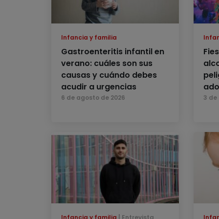
Infancia y familia
Infan
Gastroenteritis infantil en
Fie
verano: cuáles son sus
alc
causas y cuándo debes
pel
acudir a urgencias
ado
6 de agosto de 2026
3 de
Infancia y familia
Entrevista
Infan