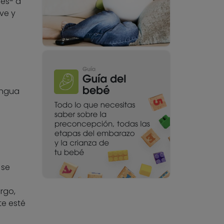
nes- a
ve y
engua
 se
rgo,
te esté