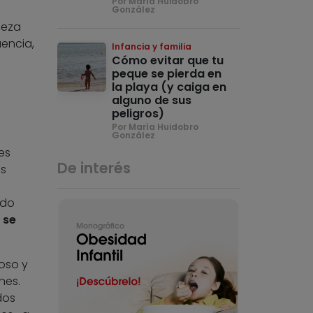
Por María Huidobro
González
ieza
encia,
Infancia y familia
Cómo evitar que tu
peque se pierda en
la playa (y caiga en
alguno de sus
peligros)
Por María Huidobro
González
es
De interés
es
ado
 se
oso y
nes.
dos