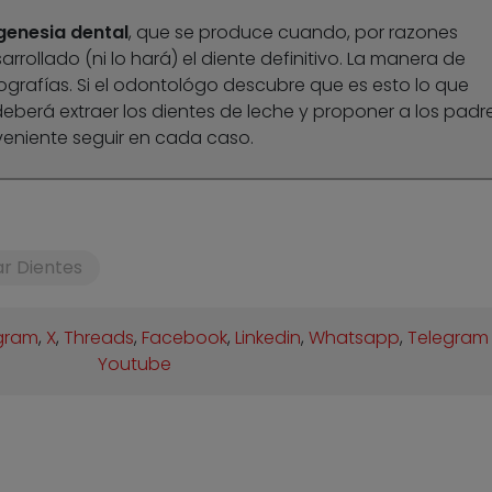
genesia dental
, que se produce cuando, por razones
rrollado (ni lo hará) el diente definitivo. La manera de
ografías. Si el odontológo descubre que es esto lo que
berá extraer los dientes de leche y proponer a los padr
eniente seguir en cada caso.
r Dientes
gram
,
X
,
Threads
,
Facebook
,
Linkedin
,
Whatsapp
,
Telegram
Youtube