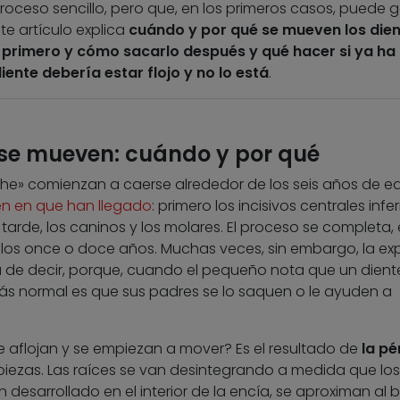
roceso sencillo, pero que, en los primeros casos, puede 
te artículo explica
cuándo y por qué se mueven los dien
 primero y cómo sacarlo después y qué hacer si ya ha
ente debería estar flojo y no lo está
.
 se mueven: cuándo y por qué
che» comienzan a caerse alrededor de los seis años de e
en en que han llegado
: primero los incisivos centrales infer
tarde, los caninos y los molares. El proceso se completa, 
a los once o doce años. Muchas veces, sin embargo, la ex
 de decir, porque, cuando el pequeño nota que un dient
más normal es que sus padres se lo saquen o le ayuden a
e aflojan y se empiezan a mover? Es el resultado de
la pé
iezas. Las raíces se van desintegrando a medida que los
desarrollado en el interior de la encía, se aproximan al 