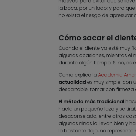
motivos: para evitar que se llev
la boca, por un lado; y para que 
no exista el riesgo de apresurar 
Cómo sacar el dient
Cuando el diente ya esté muy floj
algunas ocasiones, mientras el
durante algún tiempo. Si no, es
Como explica la
Academia Ameri
actualidad
es muy simple: con u
descartable, tomar con firmeza e
El método más tradicional
hace
hacía un pequeño lazo y se tirab
desaconsejada, entre otras cos
algunos niños lo llevan bien y ha
lo bastante flojo, no representa