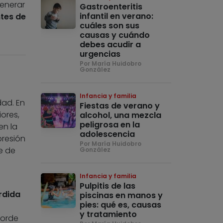
generar
Gastroenteritis
infantil en verano:
tes de
cuáles son sus
causas y cuándo
debes acudir a
urgencias
Por María Huidobro
González
Infancia y familia
dad. En
Fiestas de verano y
iores,
alcohol, una mezcla
peligrosa en la
en la
adolescencia
presión
Por María Huidobro
e de
González
Infancia y familia
Pulpitis de las
rdida
piscinas en manos y
pies: qué es, causas
y tratamiento
borde