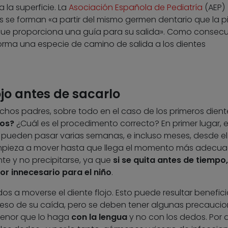
 la superficie. La
Asociación Española de Pediatría
(AEP)
vos se forman «a partir del mismo germen dentario que la p
o que proporciona una guía para su salida». Como consecu
 forma una especie de camino de salida a los dientes
ojo antes de sacarlo
hos padres, sobre todo en el caso de los primeros dient
os?
¿Cuál es el procedimento correcto? En primer lugar, 
 pueden pasar varias semanas, e incluso meses, desde el
mpieza a mover hasta que llega el momento más adecu
nte y no precipitarse, ya que
si se quita antes de tiempo,
or innecesario para el niño
.
 a moverse el diente flojo. Esto puede resultar benefici
ceso de su caída, pero se deben tener algunas precaucio
menor que lo haga
con la lengua
y no con los dedos. Por 