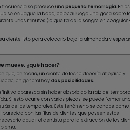
con frecuencia se produce una
pequeña hemorragia
. En e
que se enjuague la boca, colocar luego una gasa sobre l
urante unos minutos (lo que tarde la sangre en coagular 
su diente listo para colocarlo bajo la almohada y esperar
 se mueve, ¿qué hacer?
 que, en teoría, un diente de leche debería aflojarse y
sucede, en general hay
dos posibilidades
.
efinitivo aparezca sin haber absorbido la raíz del temporal
aída. Si esto ocurre con varias piezas, se puede formar un
 detrás de los temporales. Este fenómeno se conoce como
l parecido con las filas de dientes que poseen estos
necesario acudir al dentista para la extracción de los die
oblema.