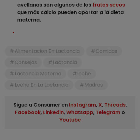
avellanas
son algunos de los
frutos secos
que más calcio pueden aportar a la dieta
materna.
Alimentacion En Lactancia
Comidas
Consejos
Lactancia
Lactancia Materna
leche
Leche En La Lactancia
Madres
Sigue a Consumer en
Instagram
,
X
,
Threads
,
Facebook
,
Linkedin
,
Whatsapp
,
Telegram
o
Youtube