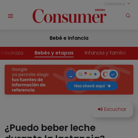
Castellano
Bebé e infancia
Embarazo
Bebés y etapas
Infancia y familia
¿Puedo beber leche