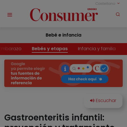
Castellano
Bebé e infancia
Embarazo
Bebés y etapas
Infancia y familia
Gastroenteritis infantil: