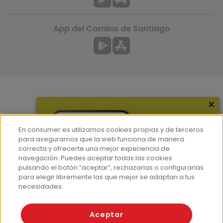
App del Camino de Santiago
×
Más información
¿Quiénes somos?
En consumer.es utilizamos cookies propias y de terceros
Hemeroteca
para asegurarnos que la web funciona de manera
correcta y ofrecerte una mejor experiencia de
Contacto
navegación. Puedes aceptar todas las cookies
pulsando el botón “aceptar”, rechazarlas o configurarlas
Prensa
para elegir libremente las que mejor se adaptan a tus
Corpus Lingüístico Consumer
necesidades.
© Fundación EROSKI
Aceptar
Aviso legal
Políticas de privacidad