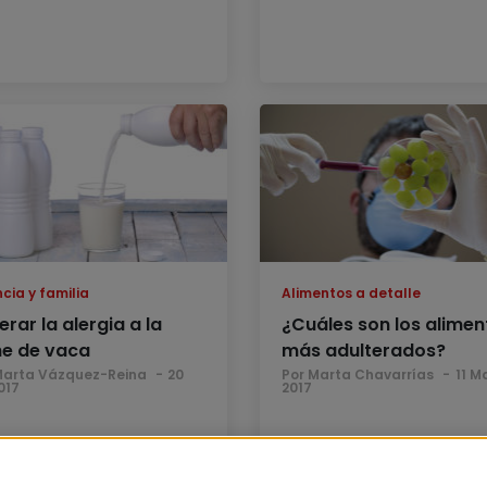
cia y familia
Alimentos a detalle
rar la alergia a la
¿Cuáles son los alimen
he de vaca
más adulterados?
Marta Vázquez-Reina
20
Por Marta Chavarrías
11 M
017
2017