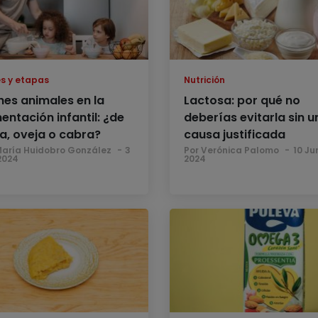
s y etapas
Nutrición
hes animales en la
Lactosa: por qué no
entación infantil: ¿de
deberías evitarla sin u
a, oveja o cabra?
causa justificada
María Huidobro González
3
Por Verónica Palomo
10 Ju
2024
2024