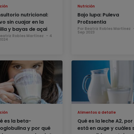
ción
Nutrición
ultorio nutricional:
Bajo lupa: Puleva
vo sin cuajar en la
ProEssentia
illa y bayas de açai
Por Beatriz Robles Martínez
Sep 2023
Beatriz Robles Martínez
4
2024
ción
Alimentos a detalle
é es la beta-
Qué es la leche A2, por
toglobulina y por qué
está en auge y cuáles 