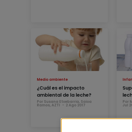
Medio ambiente
Infan
¿Cuál es el impacto
Supe
ambiental de la leche?
lec
Por Susana Etxebarria, Saioa
Por 
Ramos, AZTI
2 Ago 2017
Jul 2