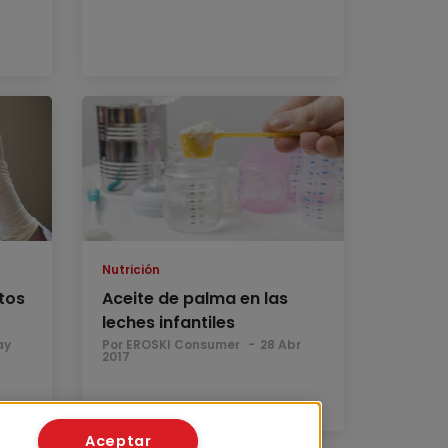
Nutrición
tos
Aceite de palma en las
leches infantiles
ay
Por EROSKI Consumer
28 Abr
2017
Aceptar