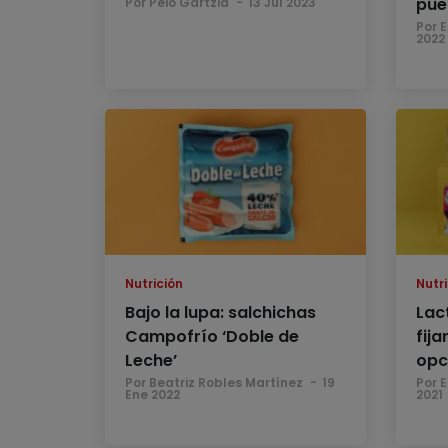
pue
Por Peio Gartzia
13 Jul 2023
Por 
2022
Nutrición
Nutri
Bajo la lupa: salchichas
Lac
Campofrío ‘Doble de
fija
Leche’
opc
Por Beatriz Robles Martínez
19
Por 
Ene 2022
2021