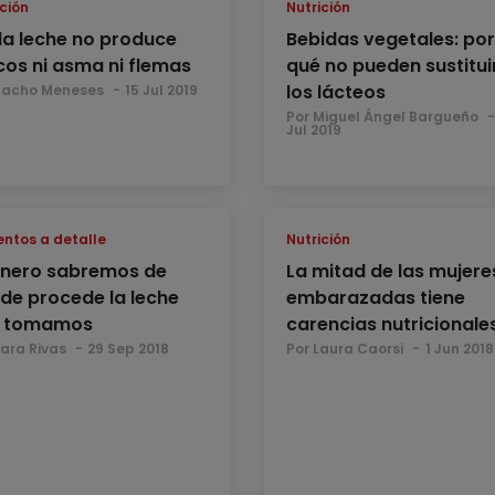
ción
Nutrición
 la leche no produce
Bebidas vegetales: por
os ni asma ni flemas
qué no pueden sustitui
los lácteos
Nacho Meneses
15 Jul 2019
Por Miguel Ángel Bargueño
Jul 2019
entos a detalle
Nutrición
enero sabremos de
La mitad de las mujere
de procede la leche
embarazadas tiene
 tomamos
carencias nutricionale
Sara Rivas
29 Sep 2018
Por Laura Caorsi
1 Jun 2018