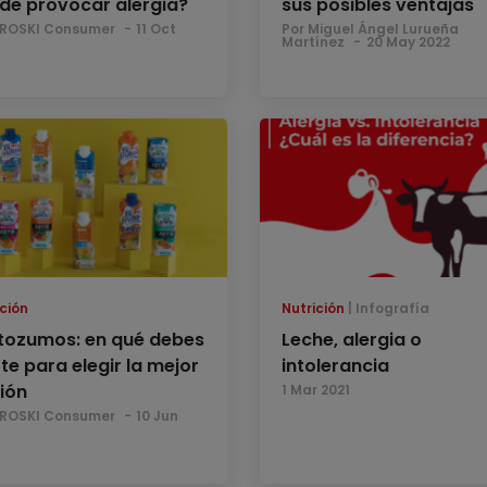
de provocar alergia?
sus posibles ventajas
EROSKI Consumer
11 Oct
Por Miguel Ángel Lurueña
Martínez
20 May 2022
ción
Nutrición
Infografía
tozumos: en qué debes
Leche, alergia o
rte para elegir la mejor
intolerancia
ión
1 Mar 2021
EROSKI Consumer
10 Jun