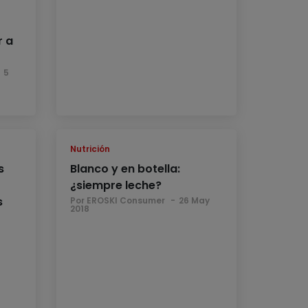
r a
5
Nutrición
s
Blanco y en botella:
¿siempre leche?
s
Por EROSKI Consumer
26 May
2018