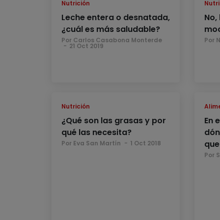
Nutrición
Nutri
Leche entera o desnatada,
No,
¿cuál es más saludable?
moc
Por Carlos Casabona Monterde
Por 
21 Oct 2019
Nutrición
Alim
¿Qué son las grasas y por
En 
qué las necesita?
dón
que
Por Eva San Martín
1 Oct 2018
Por 