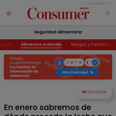
Castellano
Seguridad alimentaria
eguro
Alimentos a detalle
Riesgos y medidas
En enero sabremos de