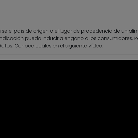
arse el país de origen o el lugar de procedencia de un ali
 indicación pueda inducir a engaño a los consumidores. P
tos. Conoce cuáles en el siguiente vídeo.