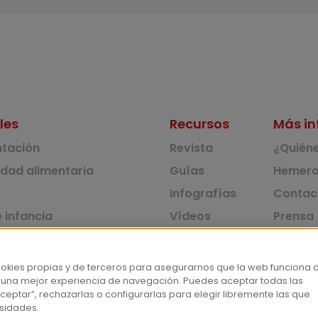
les
Recursos
Más in
ntación
Revista
¿Quién
idad alimentaria
Guías
Hemero
Infografías
Contac
 infancia
Vídeos
Prensa
 ambiente y solidaridad
Monográficos
Corpus 
Consu
dad y consumo
ookies propias y de terceros para asegurarnos que la web funciona 
 una mejor experiencia de navegación. Puedes aceptar todas las
tas
ceptar”, rechazarlas o configurarlas para elegir libremente las que
sidades.