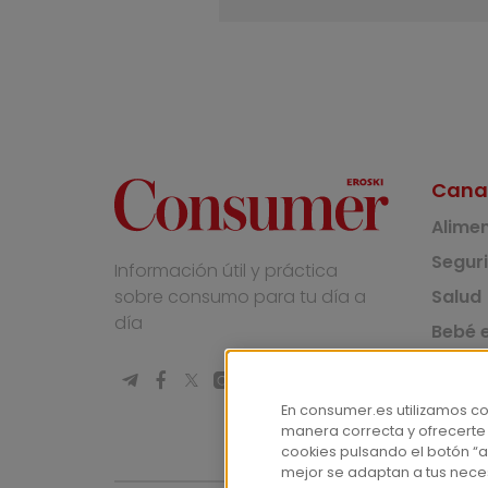
Cana
Alime
Segur
Información útil y práctica
Salud
sobre consumo para tu día a
día
Bebé e
Medio
Socie
En consumer.es utilizamos c
manera correcta y ofrecerte
Masco
cookies pulsando el botón “a
mejor se adaptan a tus nece