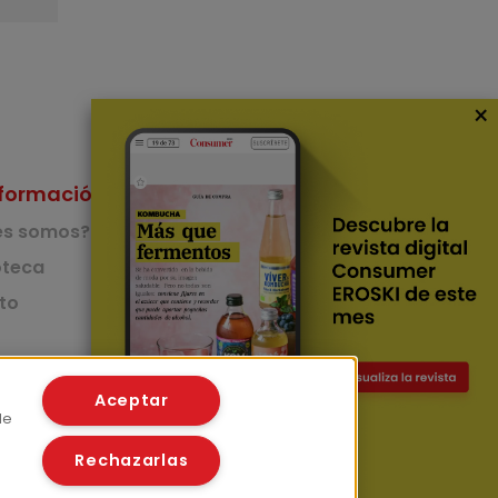
×
formación
Nuestras Apps
es somos?
App de recetas
teca
to
App del Camino de
Santiago
Lingüístico
mer
Aceptar
de
Rechazarlas