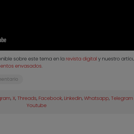
nible sobre este tema en la
revista digital
y nuestro artíc
imentos envasados
.
mentario
gram
,
X
,
Threads
,
Facebook
,
Linkedin
,
Whatsapp
,
Telegram
Youtube