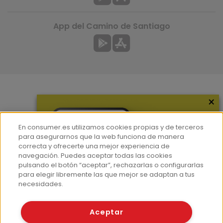
App del Camino de Santiago
×
Más información
¿Quiénes somos?
En consumer.es utilizamos cookies propias y de terceros
Hemeroteca
para asegurarnos que la web funciona de manera
correcta y ofrecerte una mejor experiencia de
Contacto
navegación. Puedes aceptar todas las cookies
pulsando el botón “aceptar”, rechazarlas o configurarlas
Prensa
para elegir libremente las que mejor se adaptan a tus
Corpus Lingüístico Consumer
necesidades.
© Fundación EROSKI
Aceptar
Aviso legal
Políticas de privacidad