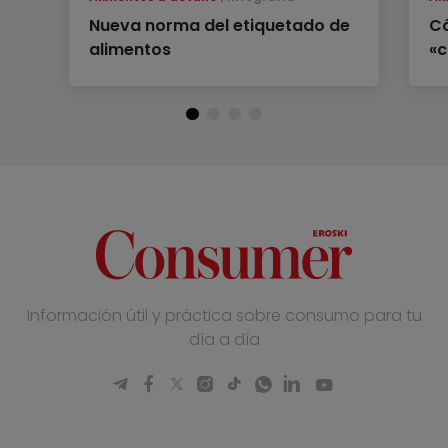
Nueva norma del etiquetado de
Có
alimentos
«c
Información útil y práctica sobre consumo para tu
día a día