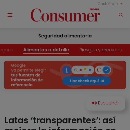
Castellano
Seguridad alimentaria
eguro
Alimentos a detalle
Riesgos y medidas
Latas ‘transparentes’: así