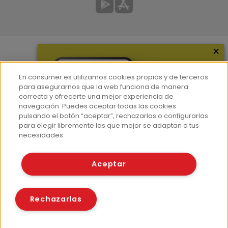
×
Más información
En consumer.es utilizamos cookies propias y de terceros
¿Quiénes somos?
para asegurarnos que la web funciona de manera
correcta y ofrecerte una mejor experiencia de
Hemeroteca
navegación. Puedes aceptar todas las cookies
Contacto
pulsando el botón “aceptar”, rechazarlas o configurarlas
para elegir libremente las que mejor se adaptan a tus
Prensa
necesidades.
Corpus Lingüístico Consumer
Aceptar
© Fundación EROSKI
Aviso legal
Políticas de privacidad
Rechazarlas
Políticas de cookies