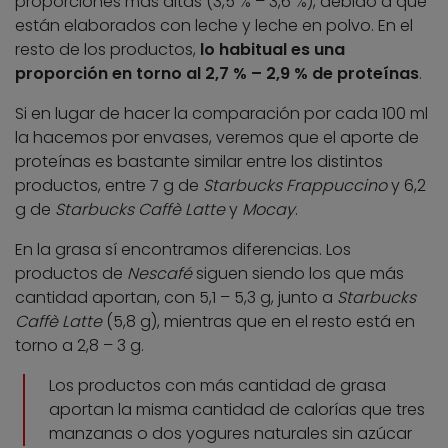
proporciones más altas (3,5 % – 3,6 %), debido a que
están elaborados con leche y leche en polvo. En el
resto de los productos,
lo habitual es una
proporción en torno al 2,7 % – 2,9 % de proteínas
.
Si en lugar de hacer la comparación por cada 100 ml
la hacemos por envases, veremos que el aporte de
proteínas es bastante similar entre los distintos
productos, entre 7 g de
Starbucks Frappuccino
y 6,2
g de
Starbucks Caffè Latte
y
Mocay
.
En la grasa sí encontramos diferencias. Los
productos de
Nescafé
siguen siendo los que más
cantidad aportan, con 5,1 – 5,3 g, junto a
Starbucks
Caffè Latte
(5,8 g), mientras que en el resto está en
torno a 2,8 – 3 g.
Los productos con más cantidad de grasa
aportan la misma cantidad de calorías que tres
manzanas o dos yogures naturales sin azúcar