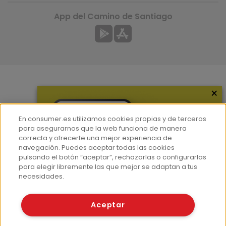
App del Camino de Santiago
×
Más información
¿Quiénes somos?
En consumer.es utilizamos cookies propias y de terceros
Hemeroteca
para asegurarnos que la web funciona de manera
correcta y ofrecerte una mejor experiencia de
Contacto
navegación. Puedes aceptar todas las cookies
pulsando el botón “aceptar”, rechazarlas o configurarlas
Prensa
para elegir libremente las que mejor se adaptan a tus
Corpus Lingüístico Consumer
necesidades.
© Fundación EROSKI
Aceptar
Aviso legal
Políticas de privacidad