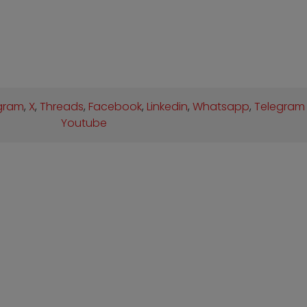
gram
,
X
,
Threads
,
Facebook
,
Linkedin
,
Whatsapp
,
Telegram
Youtube