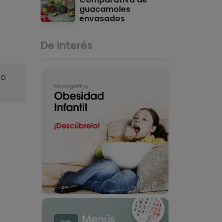
guacamoles
envasados
De interés
o