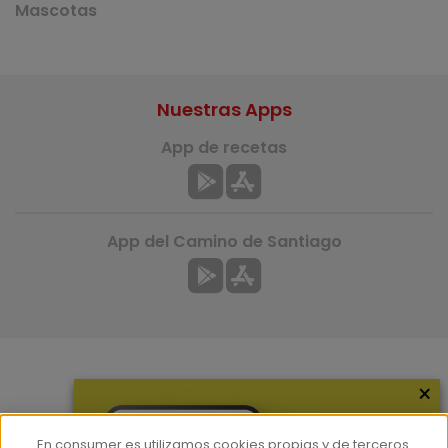
Mascotas
Nuestras Apps
App de recetas
App del Camino de Santiago
×
Más información
¿Quiénes somos?
En consumer.es utilizamos cookies propias y de terceros