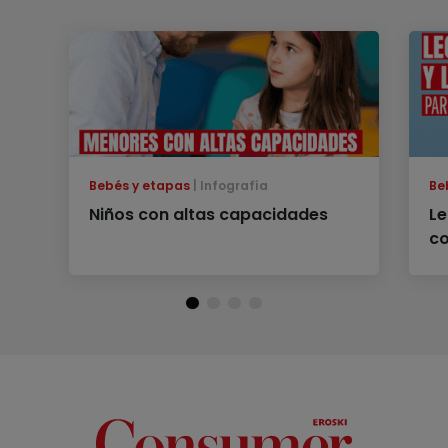
Bebés y etapas
Infografía
Be
Niños con altas capacidades
Le
co