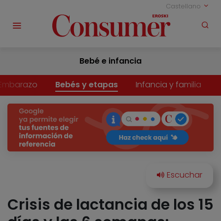
Castellano
Bebé e infancia
Embarazo
Bebés y etapas
Infancia y familia
Crisis de lactancia de los 15