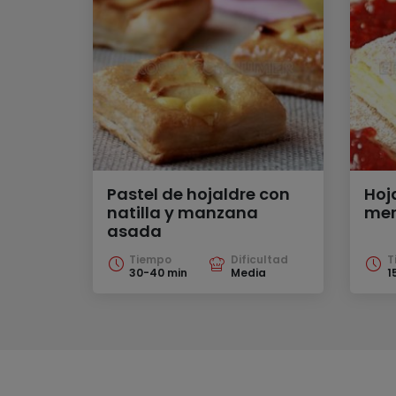
Pastel de hojaldre con
Hoj
natilla y manzana
me
asada
Tiempo
Dificultad
T
30-40 min
Media
1