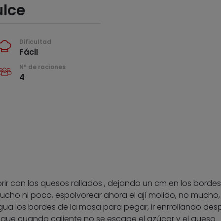
ulce
Dificultad
Fácil
Nº de raciones
4
brir con los quesos rallados , dejando un cm en los bordes
ucho ni poco, espolvorear ahora el ají molido, no mucho,
ua los bordes de la masa para pegar, ir enrrollando desp
que cuando caliente no se escape el azúcar y el queso