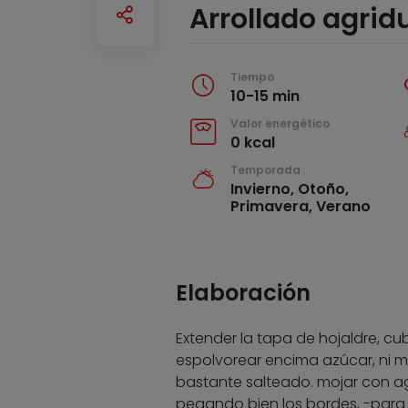
Arrollado agrid
Tiempo
10-15 min
Valor energético
0 kcal
Temporada
Invierno, Otoño,
Primavera, Verano
Elaboración
Extender la tapa de hojaldre, cu
espolvorear encima azúcar, ni m
bastante salteado. mojar con ag
pegando bien los bordes, -para 