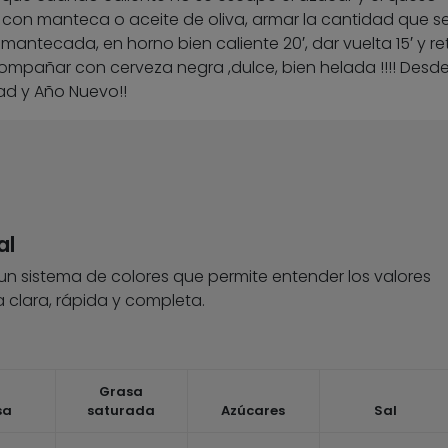
ar con manteca o aceite de oliva, armar la cantidad que s
antecada, en horno bien caliente 20′, dar vuelta 15′ y reti
 acompañar con cerveza negra ,dulce, bien helada !!!! Desd
dad y Año Nuevo!!
al
 un sistema de colores que permite entender los valores
 clara, rápida y completa.
Grasa
sa
saturada
Azúcares
Sal