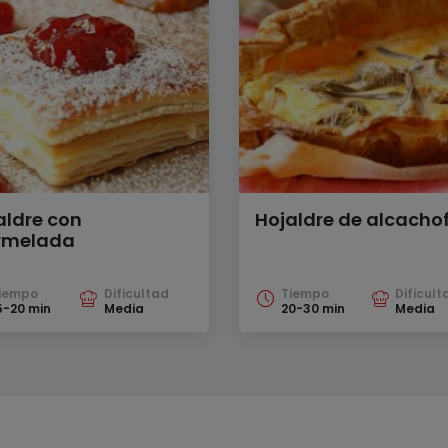
aldre con
Hojaldre de alcacho
rmelada
iempo
Dificultad
Tiempo
Dificult
5-20 min
Media
20-30 min
Media