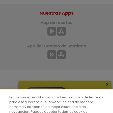
Nuestras Apps
App de recetas
App del Camino de Santiago
×
Más información
¿Quiénes somos?
En consumer.es utilizamos cookies propias y de terceros
Hemeroteca
para asegurarnos que la web funciona de manera
correcta y ofrecerte una mejor experiencia de
Contacto
navegación. Puedes aceptar todas las cookies