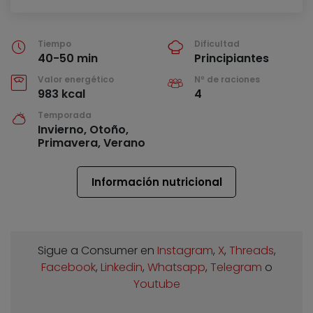
Tiempo
Dificultad
40-50 min
Principiantes
Valor energético
Nº de raciones
983 kcal
4
Temporada
Invierno, Otoño,
Primavera, Verano
Información nutricional
Sigue a Consumer en
Instagram
,
X
,
Threads
,
Facebook
,
Linkedin
,
Whatsapp
,
Telegram
o
Youtube