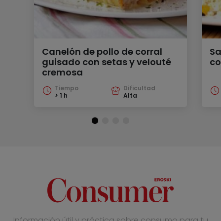
Canelón de pollo de corral
Sa
guisado con setas y velouté
co
cremosa
Tiempo
Dificultad
> 1 h
Alta
Información útil y práctica sobre consumo para tu