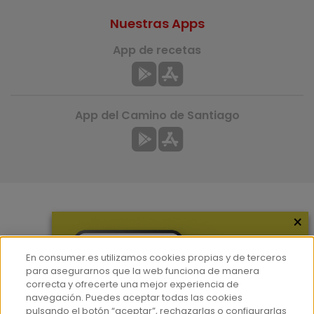
Nuestras Apps
App de recetas
App del Camino de Santiago
×
Más información
¿Quiénes somos?
En consumer.es utilizamos cookies propias y de terceros
Hemeroteca
para asegurarnos que la web funciona de manera
correcta y ofrecerte una mejor experiencia de
Contacto
navegación. Puedes aceptar todas las cookies
pulsando el botón “aceptar”, rechazarlas o configurarlas