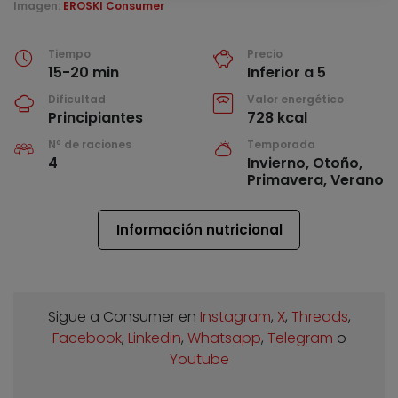
Imagen:
EROSKI Consumer
Tiempo
Precio
15-20 min
Inferior a 5
Dificultad
Valor energético
Principiantes
728 kcal
Nº de raciones
Temporada
4
Invierno, Otoño,
Primavera, Verano
Información nutricional
Sigue a Consumer en
Instagram
,
X
,
Threads
,
Facebook
,
Linkedin
,
Whatsapp
,
Telegram
o
Youtube