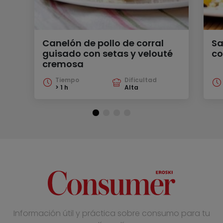
Canelón de pollo de corral
Sa
guisado con setas y velouté
co
cremosa
Tiempo
Dificultad
> 1 h
Alta
Información útil y práctica sobre consumo para tu