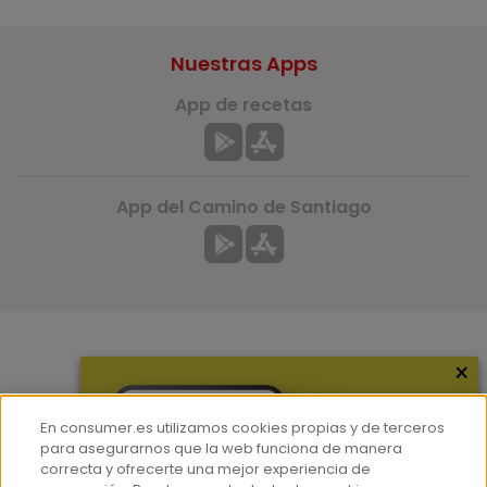
Nuestras Apps
App de recetas
App del Camino de Santiago
×
Más información
¿Quiénes somos?
En consumer.es utilizamos cookies propias y de terceros
Hemeroteca
para asegurarnos que la web funciona de manera
correcta y ofrecerte una mejor experiencia de
Contacto