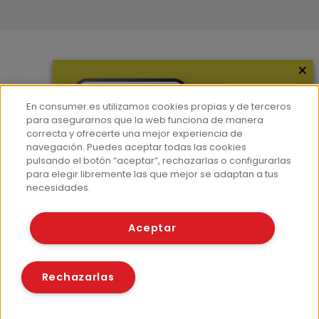
×
Más información
¿Quiénes somos?
En consumer.es utilizamos cookies propias y de terceros
Hemeroteca
para asegurarnos que la web funciona de manera
correcta y ofrecerte una mejor experiencia de
Contacto
navegación. Puedes aceptar todas las cookies
pulsando el botón “aceptar”, rechazarlas o configurarlas
Prensa
para elegir libremente las que mejor se adaptan a tus
Corpus Lingüístico Consumer
necesidades.
© Fundación EROSKI
Aceptar
Aviso legal
Políticas de privacidad
Políticas de cookies
Rechazarlas