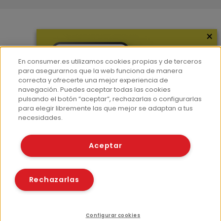
×
Más información
¿Quiénes somos?
En consumer.es utilizamos cookies propias y de terceros
Hemeroteca
para asegurarnos que la web funciona de manera
correcta y ofrecerte una mejor experiencia de
Contacto
navegación. Puedes aceptar todas las cookies
pulsando el botón “aceptar”, rechazarlas o configurarlas
Prensa
para elegir libremente las que mejor se adaptan a tus
Corpus Lingüístico Consumer
necesidades.
© Fundación EROSKI
Aceptar
Aviso legal
Políticas de privacidad
Políticas de cookies
Rechazarlas
Configurar cookies