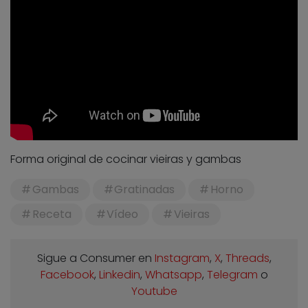
Forma original de cocinar vieiras y gambas
Gambas
Gratinadas
Horno
Receta
Vídeo
Vieiras
Sigue a Consumer en
Instagram
,
X
,
Threads
,
Facebook
,
Linkedin
,
Whatsapp
,
Telegram
o
Youtube