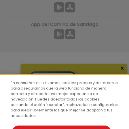
App del Camino de Santiago
×
Más información
¿Quiénes somos?
En consumer.es utilizamos cookies propias y de terceros
Hemeroteca
para asegurarnos que la web funciona de manera
correcta y ofrecerte una mejor experiencia de
Contacto
navegación. Puedes aceptar todas las cookies
pulsando el botón “aceptar”, rechazarlas o configurarlas
Prensa
para elegir libremente las que mejor se adaptan a tus
Corpus Lingüístico Consumer
necesidades.