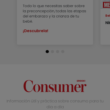
Todo lo que necesitas saber sobre
la preconcepción, todas las etapas
Be
del embarazo y la crianza de tu
bebé.
Ni
¡Descubrela!
Información útil y práctica sobre consumo para tu
día a día