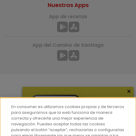
Nuestras Apps
App de recetas
App del Camino de Santiago
×
Más información
¿Quiénes somos?
En consumer.es utilizamos cookies propias y de terceros
Hemeroteca
para asegurarnos que la web funciona de manera
correcta y ofrecerte una mejor experiencia de
Contacto
navegación. Puedes aceptar todas las cookies
pulsando el botón “aceptar”, rechazarlas o configurarlas
Prensa
para elegir libremente las que mejor se adaptan a tus