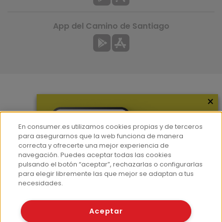
App del Camino de Santiago
×
Más información
¿Quiénes somos?
En consumer.es utilizamos cookies propias y de terceros
Hemeroteca
para asegurarnos que la web funciona de manera
correcta y ofrecerte una mejor experiencia de
Contacto
navegación. Puedes aceptar todas las cookies
pulsando el botón “aceptar”, rechazarlas o configurarlas
Prensa
para elegir libremente las que mejor se adaptan a tus
Corpus Lingüístico Consumer
necesidades.
© Fundación EROSKI
Aceptar
Aviso legal
Políticas de privacidad