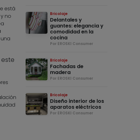
e está
Bricolaje
 y no
Delantales y
ea
guantes: elegancia y
a
comodidad en la
cocina
a una
Por EROSKI Consumer
 este
Bricolaje
Fachadas de
madera
Por EROSKI Consumer
ores
Bricolaje
alación
Diseño interior de los
inuidad
aparatos eléctricos
Por EROSKI Consumer