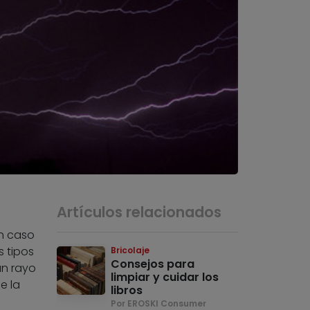
Artículos relacionados
n caso
s tipos
Bricolaje
Consejos para
un rayo
limpiar y cuidar los
e la
libros
Por EROSKI Consumer