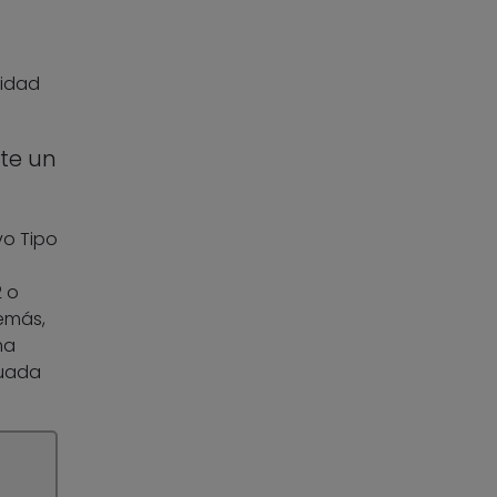
cidad
nte un
vo Tipo
2 o
demás,
ma
cuada