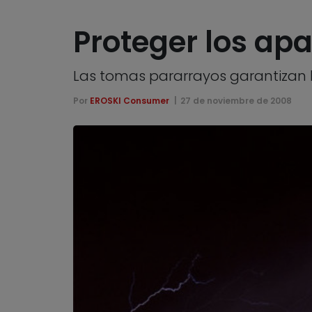
Proteger los ap
Las tomas pararrayos garantizan l
Por
EROSKI Consumer
27 de noviembre de 2008