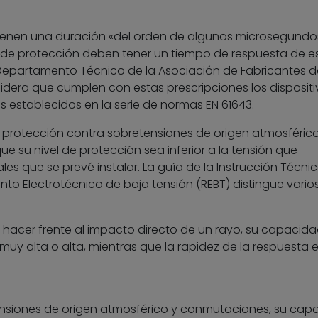
 tienen una duración «del orden de algunos microsegundos
os de protección deben tener un tiempo de respuesta de e
el Departamento Técnico de la Asociación de Fabricantes d
nsidera que cumplen con estas prescripciones los disposit
os establecidos en la serie de normas EN 61643.
 protección contra sobretensiones de origen atmosféric
 su nivel de protección sea inferior a la tensión que
les que se prevé instalar. La guía de la Instrucción Técni
o Electrotécnico de baja tensión (REBT) distingue varios
cer frente al impacto directo de un rayo, su capacida
muy alta o alta, mientras que la rapidez de la respuesta 
ensiones de origen atmosférico y conmutaciones, su cap