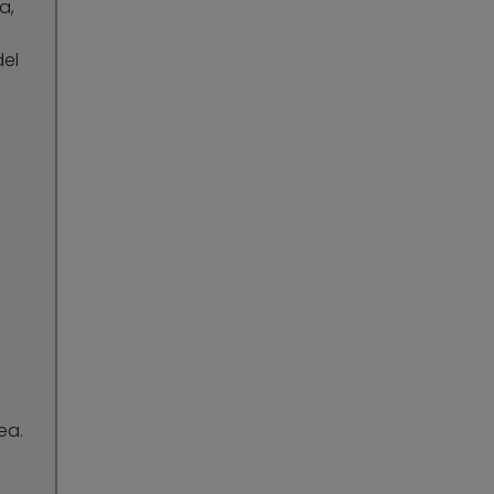
a,
del
ea.