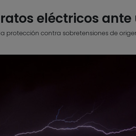
aratos eléctricos ant
a protección contra sobretensiones de orige