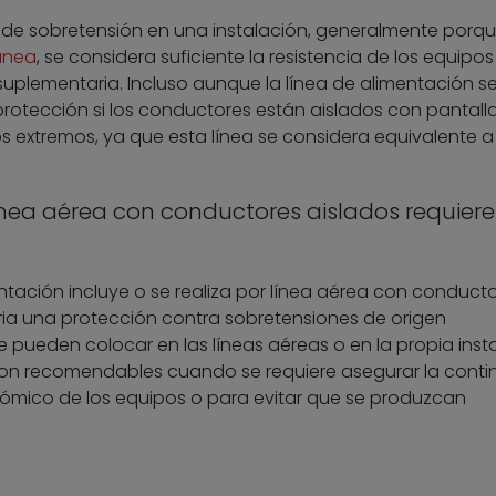
 de sobretensión en una instalación, generalmente porqu
ánea
, se considera suficiente la resistencia de los equipos
suplementaria. Incluso aunque la línea de alimentación s
protección si los conductores están aislados con pantall
os extremos, ya que esta línea se considera equivalente 
ínea aérea con conductores aislados requiere
entación incluye o se realiza por línea aérea con conduct
ia una protección contra sobretensiones de origen
se pueden colocar en las líneas aéreas o en la propia inst
o, son recomendables cuando se requiere asegurar la cont
onómico de los equipos o para evitar que se produzcan