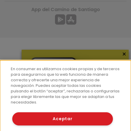
App del Camino de Santiago
×
Más información
¿Quiénes somos?
En consumer.es utilizamos cookies propias y de terceros
Hemeroteca
para asegurarnos que la web funciona de manera
correcta y ofrecerte una mejor experiencia de
Contacto
navegación. Puedes aceptar todas las cookies
pulsando el botón “aceptar”, rechazarlas o configurarlas
Prensa
para elegir libremente las que mejor se adaptan a tus
Corpus Lingüístico Consumer
necesidades.
© Fundación EROSKI
Aceptar
Aviso legal
Políticas de privacidad