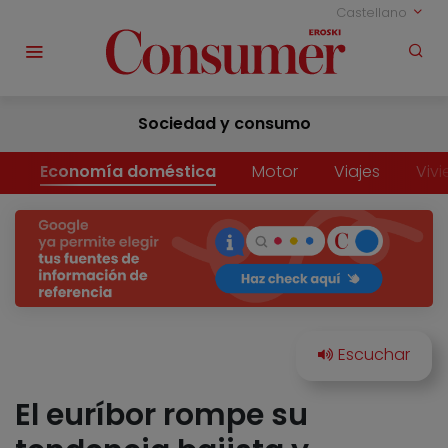
Castellano
Sociedad y consumo
Economía doméstica
Motor
Viajes
Viv
El euríbor rompe su