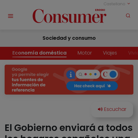
Castellano
Sociedad y consumo
Economía doméstica
Motor
Viajes
Viv
El Gobierno enviará a todos