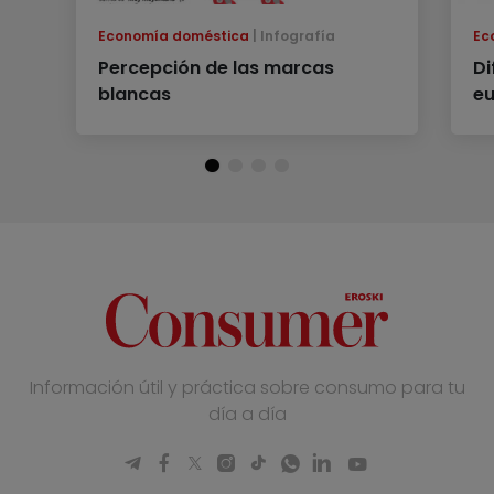
Economía doméstica
Infografía
Ec
Percepción de las marcas
Di
blancas
eu
Información útil y práctica sobre consumo para tu
día a día