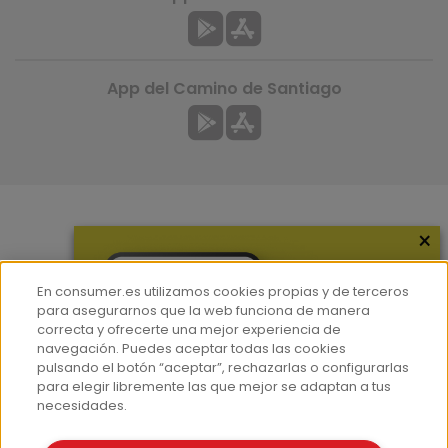
App del Camino de Santiago
×
Más información
¿Quiénes somos?
En consumer.es utilizamos cookies propias y de terceros
Hemeroteca
para asegurarnos que la web funciona de manera
correcta y ofrecerte una mejor experiencia de
Contacto
navegación. Puedes aceptar todas las cookies
pulsando el botón “aceptar”, rechazarlas o configurarlas
Prensa
para elegir libremente las que mejor se adaptan a tus
Corpus Lingüístico Consumer
necesidades.