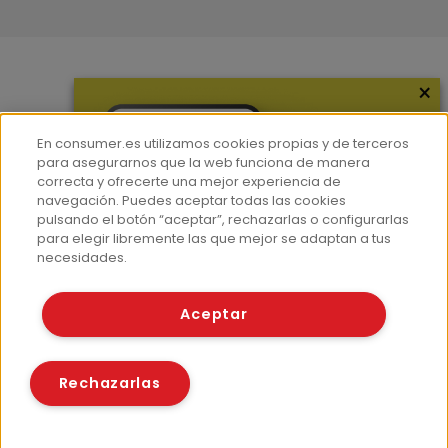
×
Más información
¿Quiénes somos?
En consumer.es utilizamos cookies propias y de terceros
Hemeroteca
para asegurarnos que la web funciona de manera
correcta y ofrecerte una mejor experiencia de
Contacto
navegación. Puedes aceptar todas las cookies
pulsando el botón “aceptar”, rechazarlas o configurarlas
Prensa
para elegir libremente las que mejor se adaptan a tus
Corpus Lingüístico Consumer
necesidades.
© Fundación EROSKI
Aceptar
Aviso legal
Políticas de privacidad
Políticas de cookies
Rechazarlas