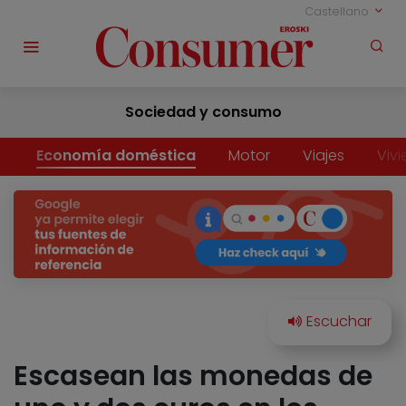
Castellano
Sociedad y consumo
Economía doméstica
Motor
Viajes
Viv
Escasean las monedas de