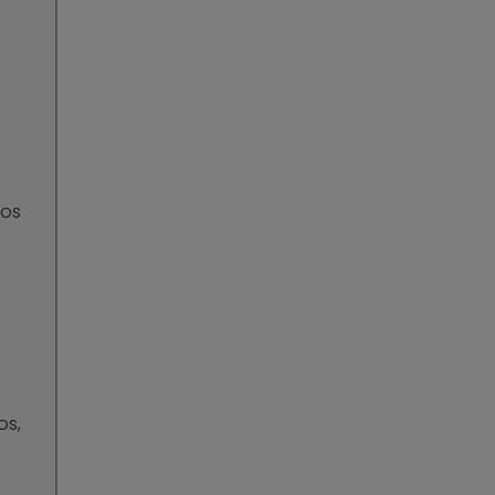
tos
os,