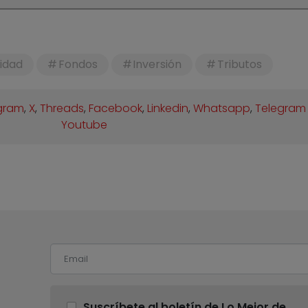
lidad
Fondos
Inversión
Tributos
gram
,
X
,
Threads
,
Facebook
,
Linkedin
,
Whatsapp
,
Telegram
Youtube
Suscríbete al boletín de Lo Mejor de