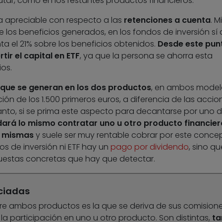
butar, como en los restantes productos financieros.
a apreciable con respecto a las
retenciones a cuenta
. M
re los beneficios generados, en los fondos de inversión sí
ta el 21% sobre los beneficios obtenidos.
Desde este pun
tir el capital en ETF
, ya que la persona se ahorra esta
ios.
 que se generan en los dos productos
, en ambos model
ción de los 1.500 primeros euros, a diferencia de las accio
tanto, si se prima este aspecto para decantarse por uno d
dará lo mismo contratar uno u otro producto financier
s mismas
y suele ser muy rentable cobrar por este conce
os de inversión ni ETF hay un
pago por dividendo
, sino qu
estas concretas que hay que detectar.
ciadas
tre ambos productos es la que se deriva de sus comisione
la participación en uno u otro producto. Son distintas,
ta