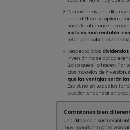
totalmente), sí hay que tri
También hay una diferenci
en los ETF no se aplica sob
sucede, al retenerse a cuen
vista es más rentable inver
retención sobre los benefic
Respecto a los
dividendos
inversión no se aplica exen
Bolsa que sí lo hacen. Por 
dos modelos de inversión,
que las ventajas serán la
Eso sí, no en todos los fond
pueden encontrar en propu
Comisiones bien diferen
Una diferencia sustancial en
muy importante para valorar 