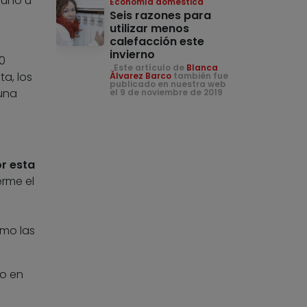
 uno u
Economía doméstica
Seis razones para
utilizar menos
calefacción este
invierno
0
. Este artículo de
Blanca
a, los
Álvarez Barco
también fue
publicado en nuestra web
una
el 9 de noviembre de 2019
or esta
erme el
omo las
ro en