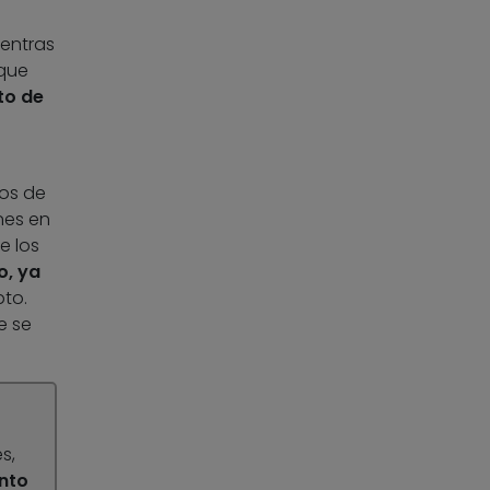
ientras
 que
to de
os de
nes en
e los
o, ya
pto.
e se
s,
nto