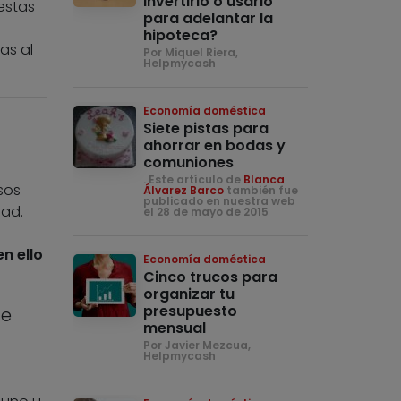
invertirlo o usarlo
estas
para adelantar la
hipoteca?
as al
Por Miquel Riera,
Helpmycash
Economía doméstica
Siete pistas para
ahorrar en bodas y
comuniones
. Este artículo de
Blanca
sos
Álvarez Barco
también fue
publicado en nuestra web
dad.
el 28 de mayo de 2015
en ello
Economía doméstica
Cinco trucos para
organizar tu
presupuesto
le
mensual
Por Javier Mezcua,
Helpmycash