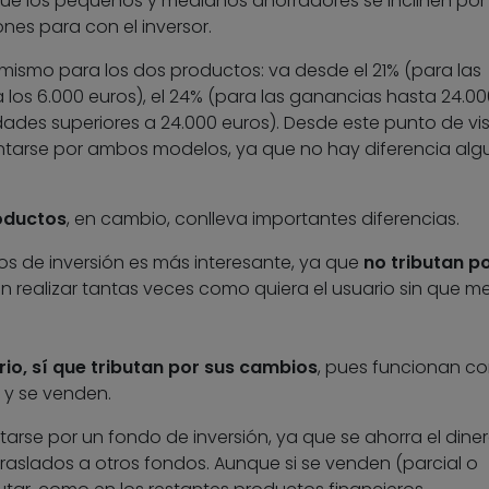
ue los pequeños y medianos ahorradores se inclinen por
nes para con el inversor.
 mismo para los dos productos: va desde el 21% (para las
 los 6.000 euros), el 24% (para las ganancias hasta 24.00
dades superiores a 24.000 euros). Desde este punto de vist
arse por ambos modelos, ya que no hay diferencia alg
roductos
, en cambio, conlleva importantes diferencias.
os de inversión es más interesante, ya que
no tributan p
 realizar tantas veces como quiera el usuario sin que m
ario, sí que tributan por sus cambios
, pues funcionan c
 y se venden.
ntarse por un fondo de inversión, ya que se ahorra el dine
traslados a otros fondos. Aunque si se venden (parcial o