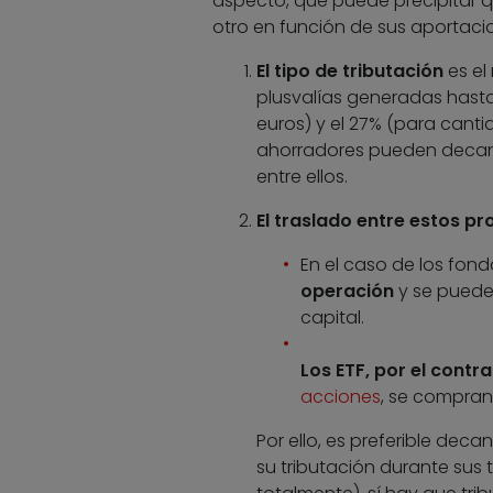
aspecto, que puede precipitar q
otro en función de sus aportacio
El tipo de tributación
es el
plusvalías generadas hasta
euros) y el 27% (para canti
ahorradores pueden decant
entre ellos.
El traslado entre estos p
En el caso de los fond
operación
y se pueden
capital.
Los ETF, por el contr
acciones
, se compran
Por ello, es preferible deca
su tributación durante sus 