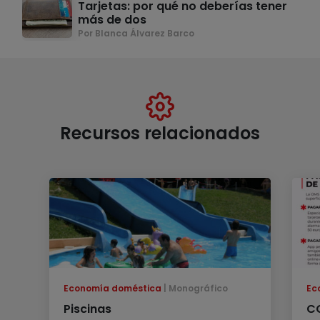
Tarjetas: por qué no deberías tener
más de dos
Por Blanca Álvarez Barco
Recursos relacionados
Economía doméstica
Monográfico
Ec
Piscinas
CO