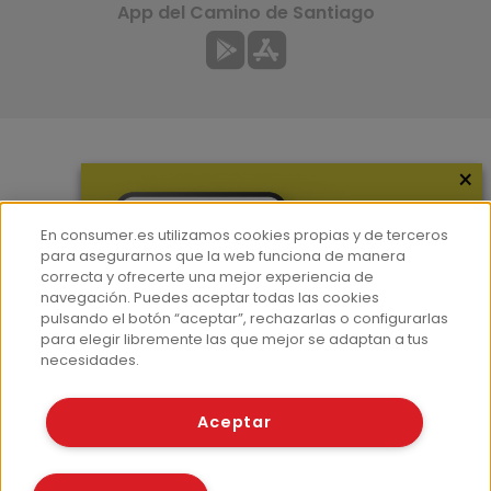
App del Camino de Santiago
×
Más información
¿Quiénes somos?
En consumer.es utilizamos cookies propias y de terceros
Hemeroteca
para asegurarnos que la web funciona de manera
correcta y ofrecerte una mejor experiencia de
Contacto
navegación. Puedes aceptar todas las cookies
pulsando el botón “aceptar”, rechazarlas o configurarlas
Prensa
para elegir libremente las que mejor se adaptan a tus
Corpus Lingüístico Consumer
necesidades.
© Fundación EROSKI
Aceptar
Aviso legal
Políticas de privacidad
Políticas de cookies