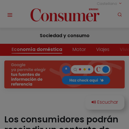
Castellano
Sociedad y consumo
Economía doméstica
Motor
Viajes
Viv
Los consumidores podrán