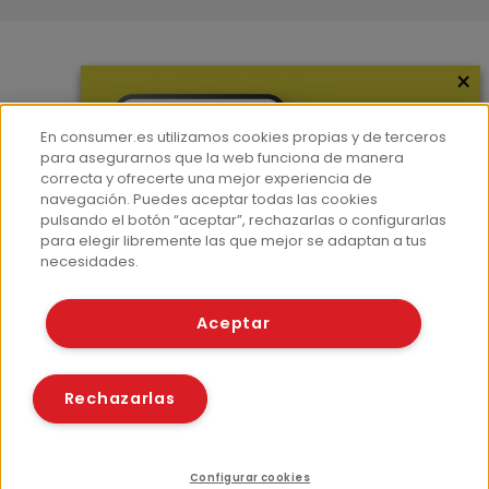
×
Más información
¿Quiénes somos?
En consumer.es utilizamos cookies propias y de terceros
Hemeroteca
para asegurarnos que la web funciona de manera
correcta y ofrecerte una mejor experiencia de
Contacto
navegación. Puedes aceptar todas las cookies
pulsando el botón “aceptar”, rechazarlas o configurarlas
Prensa
para elegir libremente las que mejor se adaptan a tus
Corpus Lingüístico Consumer
necesidades.
© Fundación EROSKI
Aceptar
Aviso legal
Políticas de privacidad
Políticas de cookies
Rechazarlas
Configurar cookies