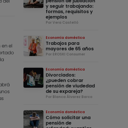
pensión de jubilación
a del
y seguir trabajando:
formas, requisitos y
ejemplos
Por Vera Castelló
Economía doméstica
Trabajos para
 en el
mayores de 65 años
ortado
Por EROSKI Consumer
la
Economía doméstica
Divorciados:
¿pueden cobrar
Habrá
pensión de viudedad
de su expareja?
gunos
Por Blanca Álvarez Barco
as
Economía doméstica
Cómo solicitar una
pensión de