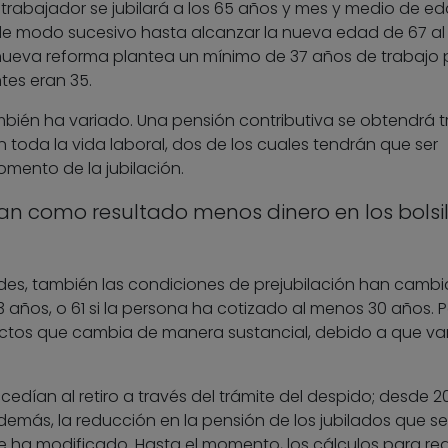
n trabajador se jubilará a los 65 años y mes y medio de ed
í de modo sucesivo hasta alcanzar la nueva edad de 67 al 
a nueva reforma plantea un mínimo de 37 años de trabajo
tes eran 35.
ién ha variado. Una pensión contributiva se obtendrá t
toda la vida laboral, dos de los cuales tendrán que ser
mento de la jubilación.
an como resultado menos dinero en los bolsil
des, también las condiciones de prejubilación han cambi
años, o 61 si la persona ha cotizado al menos 30 años. P
ectos que cambia de manera sustancial, debido a que va
edían al retiro a través del trámite del despido; desde 20
demás, la reducción en la pensión de los jubilados que se
 ha modificado. Hasta el momento, los cálculos para red