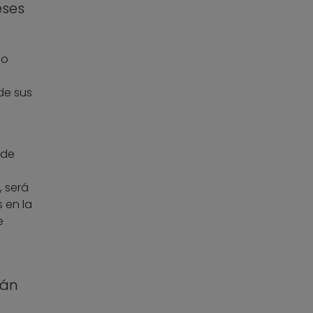
eses
po
de sus
 de
, será
 en la
e
rán