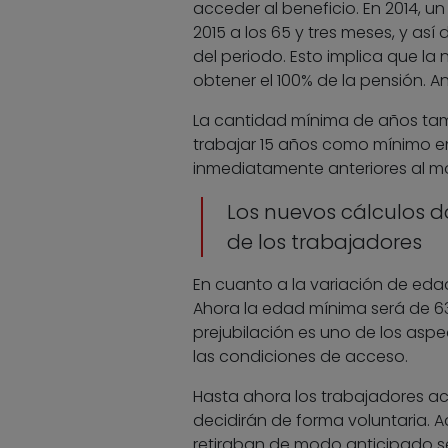
acceder al beneficio. En 2014, u
2015 a los 65 y tres meses, y as
del periodo. Esto implica que l
obtener el 100% de la pensión. An
La cantidad mínima de años tamb
trabajar 15 años como mínimo en 
inmediatamente anteriores al mo
Los nuevos cálculos d
de los trabajadores
En cuanto a la variación de eda
Ahora la edad mínima será de 63 
prejubilación es uno de los asp
las condiciones de acceso.
Hasta ahora los trabajadores acc
decidirán de forma voluntaria. A
retiraban de modo anticipado se