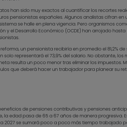
icatos han sido muy exactos al cuantificar los recortes rea
uros pensionistas españoles. Algunos analistas cifran en 
 sistema se halle en plena vigencia. Pero organismos com
ón y el Desarrollo Económico (OCDE) han arrojado hasta
ionistas.
 reforma, un pensionista recibiría en promedio el 81,2% de
n solo representará el 73,9% del salario. No obstante, los
neta resulta un poco menor tras eliminar los impuestos. M
álculos que deberá hacer un trabajador para planear su ret
eneficios de pensiones contributivas y pensiones antici
e, la edad pasa de 65 a 67 años de manera progresiva. E
sta 2027 se sumará poco a poco más tiempo trabajado p