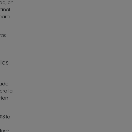
ad, en
final
 para
ras
los
ado.
ero la
rían
13 lo
ucir