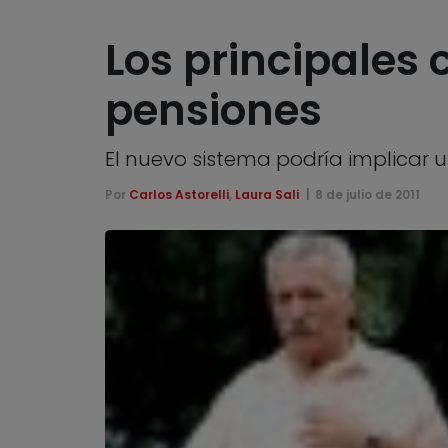
Los principales 
pensiones
El nuevo sistema podría implicar u
Por
Carlos Astorelli
,
Laura Sali
8 de julio de 2011