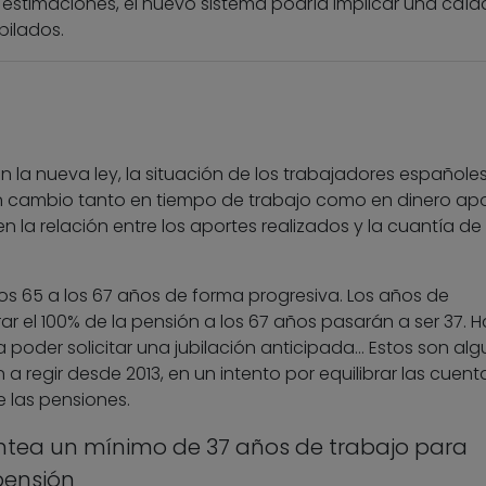
s estimaciones, el nuevo sistema podría implicar una caíd
bilados.
n la nueva ley, la situación de los trabajadores españoles
n cambio tanto en tiempo de trabajo como en dinero ap
n la relación entre los aportes realizados y la cuantía de 
los 65 a los 67 años de forma progresiva. Los años de
r el 100% de la pensión a los 67 años pasarán a ser 37. 
 poder solicitar una jubilación anticipada… Estos son al
regir desde 2013, en un intento por equilibrar las cuent
 las pensiones.
ntea un mínimo de 37 años de trabajo para
pensión