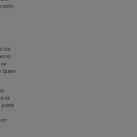
nsión,
e los
stema
 se
e quien
ma
e la
partir
con