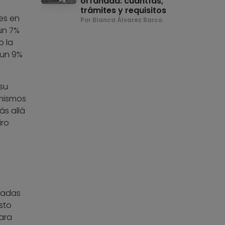
orfandad: cuantías,
trámites y requisitos
les en
Por Blanca Álvarez Barco
un 7%
o la
 un 9%
 su
 mismos
ás allá
iro
padas
sto
ara