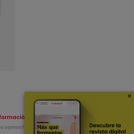
×
formación
Nuestras Apps
es somos?
App de recetas