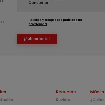
no
Consumer
He leído y acepto las
políticas de
te
privacidad
¡Subscríbete!
les
Recursos
Más in
ntación
Revista
¿Quién