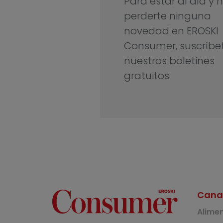
Para estar al día y 
perderte ninguna
novedad en EROSKI
Consumer, suscríbe
nuestros boletines
gratuitos.
Cana
Alime