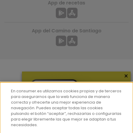
App de recetas
App del Camino de Santiago
×
Más información
¿Quiénes somos?
En consumer.es utilizamos cookies propias y de terceros
Hemeroteca
para asegurarnos que la web funciona de manera
correcta y ofrecerte una mejor experiencia de
Contacto
navegación. Puedes aceptar todas las cookies
pulsando el botón “aceptar”, rechazarlas o configurarlas
Prensa
para elegir libremente las que mejor se adaptan a tus
Corpus Lingüístico Consumer
necesidades.