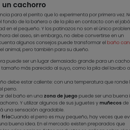
 un cachorro
cia para el perrito que lo experimenta por primera vez. N
l fondo de la bañera o de la pila en contacto con el jabó
d en el pequeño. Y los patinazos no son el único proble
 hora del aseo, sin embargo, no debe convertirse en un
cuenta algunos consejos puede transformar el
baño can
l animal, pero también para su dueño.
ra puede ser un lugar demasiado grande para un cachor
de tamaño más parecido al suyo, como la pila del lavabo 
ño debe estar caliente: con una temperatura que ronde 
el perro.
gar del baño en una
zona de juego
puede ser una buena 
achorro. Y utilizar algunos de sus juguetes y
muñecos
de
ará una sensación agradable.
frío
Cuando el perro es muy pequeño, hay veces que evit
una buena idea. En el mercado existen preparados que