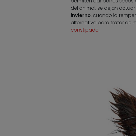
permiten dar baños secos a 
del animal, se dejan actuar
invierno
, cuando la temper
alternativa para tratar de 
constipado
.