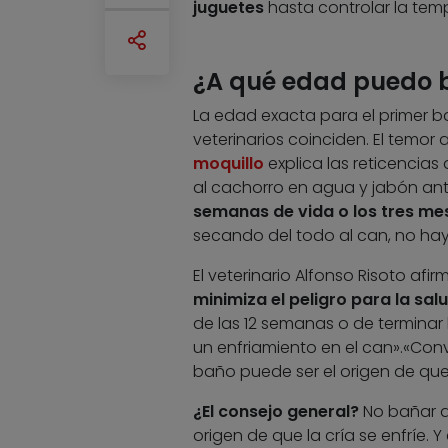
juguetes
hasta controlar la tem
¿A qué edad puedo b
La edad exacta para el primer b
veterinarios coinciden. El temor a
moquillo
explica las reticencia
al cachorro en agua y jabón ant
semanas de vida o los tres me
secando del todo al can, no hay
El veterinario Alfonso Risoto a
minimiza el peligro para la sal
de las 12 semanas o de terminar
un enfriamiento en el can».«Conv
baño puede ser el origen de que l
¿El consejo general?
No bañar al
origen de que la cría se enfríe.