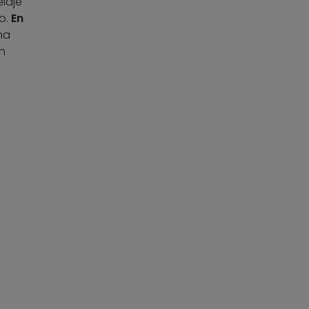
laje
do.
En
na
n