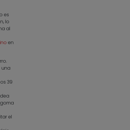
o es
n, lo
ma al
ino
en
ro.
o una
los 39
idea
 goma
ar el