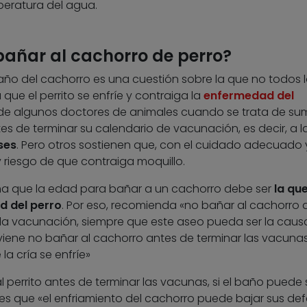
peratura del agua.
añar al cachorro de perro?
año del cachorro es una cuestión sobre la que no todos 
 que el perrito se enfríe y contraiga la
enfermedad del
s de algunos doctores de animales cuando se trata de sum
es de terminar su calendario de vacunación, es decir, a l
ses
. Pero otros sostienen que, con el cuidado adecuado 
 riesgo de que contraiga moquillo.
firma que la edad para bañar a un cachorro debe ser
la qu
ud del perro
. Por eso, recomienda «no bañar al cachorro 
 la vacunación, siempre que este aseo pueda ser la caus
iene no bañar al cachorro antes de terminar las vacunas 
a cría se enfríe»
 perrito antes de terminar las vacunas, si el baño puede s
 Y es que «el enfriamiento del cachorro puede bajar sus de