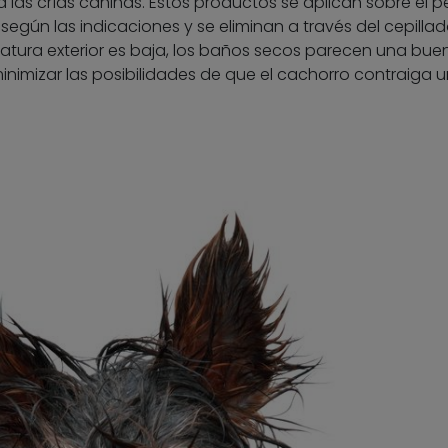
las crías caninas. Estos productos se aplican sobre el pe
 según las indicaciones y se eliminan a través del cepilla
atura exterior es baja, los baños secos parecen una bue
minimizar las posibilidades de que el cachorro contraiga u