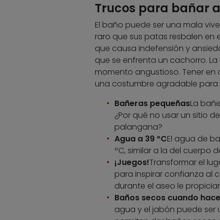
Trucos para bañar a
El baño puede ser una mala viven
raro que sus patas resbalen en e
que causa indefensión y ansieda
que se enfrenta un cachorro. La
momento angustioso. Tener en 
una costumbre agradable para e
Bañeras pequeñas
La bañe
¿Por qué no usar un sitio 
palangana?
Agua a 39 ºC
El agua de ba
ºC, similar a la del cuerpo d
¡Juegos!
Transformar el lu
para inspirar confianza al c
durante el aseo le propici
Baños secos cuando hace 
agua y el jabón puede ser 