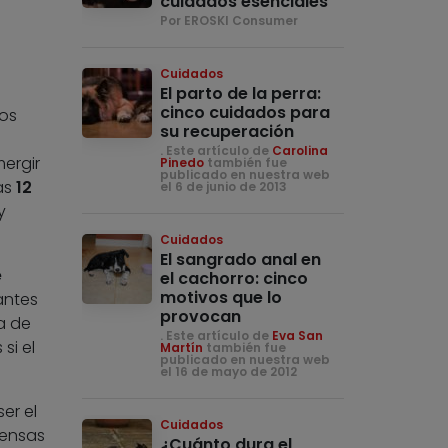
cuidados esenciales
Por EROSKI Consumer
Cuidados
El parto de la perra:
cinco cuidados para
los
su recuperación
. Este artículo de
Carolina
ergir
Pinedo
también fue
publicado en nuestra web
as
12
el 6 de junio de 2013
y
Cuidados
El sangrado anal en
e
el cachorro: cinco
motivos que lo
antes
provocan
a de
. Este artículo de
Eva San
si el
Martín
también fue
publicado en nuestra web
el 16 de mayo de 2012
er el
Cuidados
fensas
¿Cuánto dura el