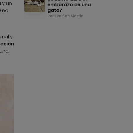
 y un
embarazo de una
gata?
) no
Por Eva San Martín
imal y
ación
 una
s