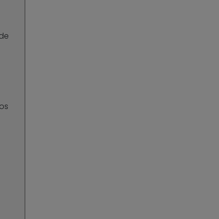
 de
os
e