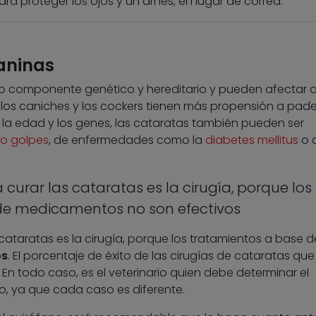
ara proteger los ojos y un arnés, en lugar de correa.
aninas
o componente genético y hereditario y pueden afectar 
 los caniches y los cockers tienen más propensión a pad
la edad y los genes, las cataratas también pueden ser
o golpes
, de enfermedades como la
diabetes mellitus
o 
 curar las cataratas es la cirugía, porque los
de medicamentos no son efectivos
 cataratas es la cirugía, porque los tratamientos a base d
os
. El porcentaje de éxito de las cirugías de cataratas que
En todo caso, es el veterinario quien debe determinar el
o, ya que cada caso es diferente.