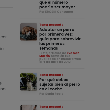
que el número
podría ser mayor
Por EROSKI Consumer
Tener mascota
Adoptar un perro
a
por primera vez:
ecer
guía para sobrevivir
las primeras
semanas
de
. Este artículo de
Eva San
Martín
también fue
publicado en nuestra web
el 4 de abril de 2012
Tener mascota
Por qué debes
e
sujetar bien al perro
 no
en el coche
Por Sonia Recio
Tener mascota