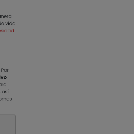
anera
de vida
sidad
.
 Por
ivo
ara
 así
tomas