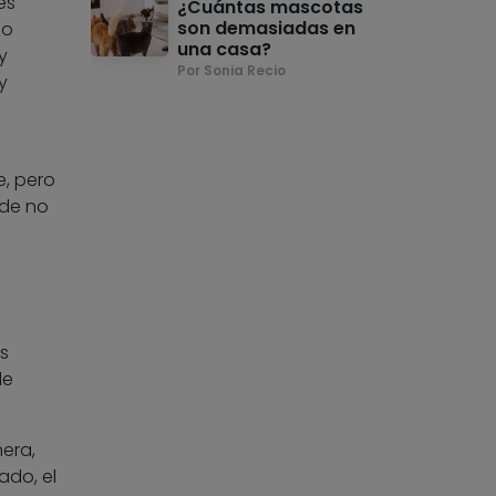
es
¿Cuántas mascotas
son demasiadas en
io
una casa?
y
Por Sonia Recio
y
e, pero
 de no
os
de
era,
ado, el