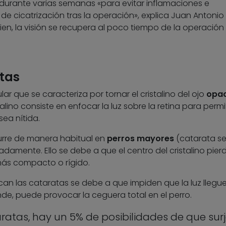
 durante varias semanas «para evitar inflamaciones e
o de cicatrización tras la operación», explica Juan Antonio
bien, la visión se recupera al poco tiempo de la operación
atas
r que se caracteriza por tornar el cristalino del ojo
opac
stalino consiste en enfocar la luz sobre la retina para permi
sea nítida.
urre de manera habitual en
perros mayores
(catarata sen
adamente. Ello se debe a que el centro del cristalino pier
más compacto o rígido.
n las cataratas se debe a que impiden que la luz llegue
ande, puede provocar la ceguera total en el perro.
aratas, hay un 5% de posibilidades de que sur