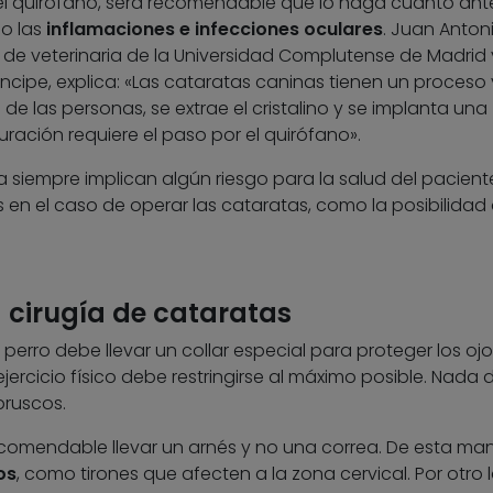
r el quirófano, será recomendable que lo haga cuanto ant
o las
inflamaciones e infecciones oculares
. Juan Anton
 de veterinaria de la Universidad Complutense de Madrid 
íncipe, explica: «Las cataratas caninas tienen un proceso 
de las personas, se extrae el cristalino y se implanta una
uración requiere el paso por el quirófano».
a siempre implican algún riesgo para la salud del pacient
 en el caso de operar las cataratas, como la posibilidad
 cirugía de cataratas
l perro debe llevar un collar especial para proteger los oj
jercicio físico debe restringirse al máximo posible. Nada 
bruscos.
ecomendable llevar un arnés y no una correa. De esta man
os
, como tirones que afecten a la zona cervical. Por otro l