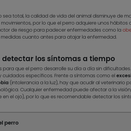
o sea total, la calidad de vida del animal disminuye de m
 movimientos, por lo que el perro adquiere unos hábitos 
 factor de riesgo para padecer enfermedades como la
obe
r medidas cuanto antes para atajar la enfermedad.
 detectar los síntomas a tiempo
ara que el perro desarrolle su día a día sin dificultades.
 y cuidados específicos. Frente a síntomas como el
exces
obia
(intolerancia a la luz), hay que acudir al veterinario p
mológica. Cualquier enfermedad puede afectar a la visión,
en el ojo), por lo que es recomendable detectar los sín
l perro