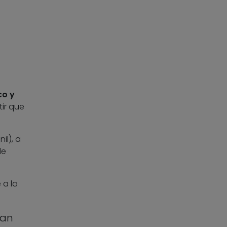
o y
tir que
il), a
de
 a la
jan