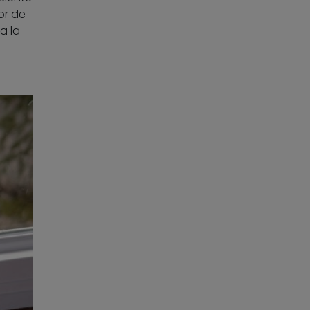
or de
a la