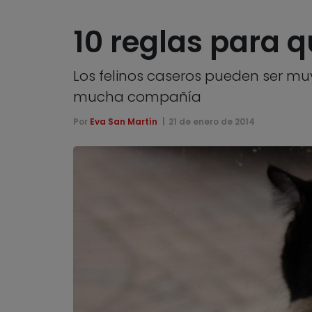
10 reglas para q
Los felinos caseros pueden ser muy 
mucha compañía
Por
Eva San Martín
21 de enero de 2014