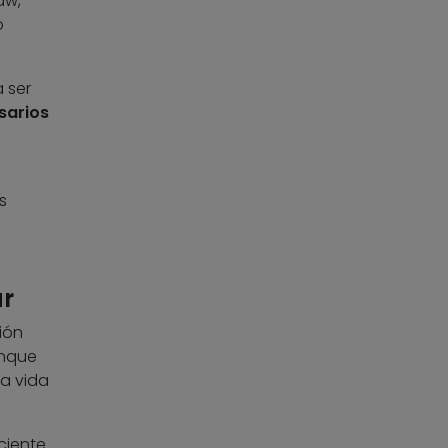
aw,
o
a ser
sarios
s
ar
ión
unque
a vida
ciente