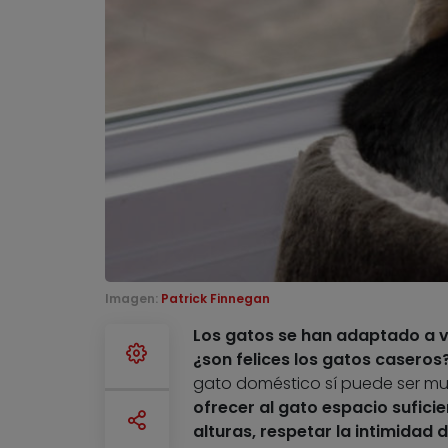
Imagen:
Patrick Finnegan
Los gatos se han adaptado a v
¿son felices los gatos caseros
gato doméstico sí puede ser muy 
ofrecer al gato espacio sufic
alturas, respetar la intimidad