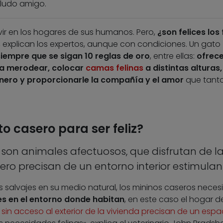
eludo amigo.
ir en los hogares de sus humanos. Pero,
¿son felices los 
, explican los expertos, aunque con condiciones. Un gato
iempre que se sigan 10 reglas de oro
, entre ellas:
ofrece
ra merodear, colocar
camas felinas
a distintas alturas,
enero y proporcionarle la compañía y el amor
que tanto
o casero para ser feliz?
son animales afectuosos, que disfrutan de l
o precisan de un entorno interior estimulan
os salvajes en su medio natural, los mininos caseros neces
es en el entorno donde habitan
, en este caso el hogar d
in acceso al exterior de la vivienda precisan de un espa