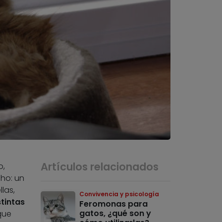
Artículos relacionados
o,
cho: un
las,
Convivencia y psicología
stintas
Feromonas para
gatos, ¿qué son y
ue