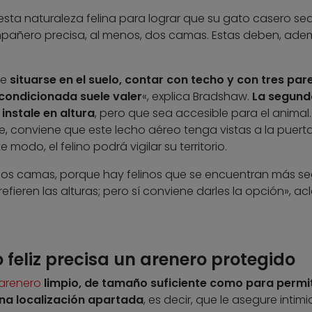
sta naturaleza felina para lograr que su gato casero sea 
pañero precisa, al menos, dos camas. Estas deben, ade
be
situarse en el suelo, contar con techo y con tres par
acondicionada suele valer
«, explica Bradshaw.
La segund
nstale en altura
, pero que sea accesible para el animal.
, conviene que este lecho aéreo tenga vistas a la puert
modo, el felino podrá vigilar su territorio.
 dos camas, porque hay felinos que se encuentran más s
efieren las alturas; pero sí conviene darles la opción», acl
 feliz precisa un arenero protegido
arenero
limpio, de tamaño suficiente como para permit
na localización apartada
, es decir, que le asegure intim