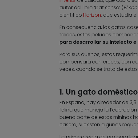
interior
de calidad, que cubra sus
autor del libro ‘Cat sense’ (
El sen
científico
Horizon
, que estudia e
En consecuencia, los gatos cas
felices, estos peludos compañe
para desarrollar su intelecto e 
Para sus dueños, estos requerimie
compensará con creces, con car
veces, cuando se trata de estos a
1. Un gato doméstico
En España, hay alrededor de 3,8
felina que maneja la Federació
buena parte de estos mininos h
casera, sí existen algunos requer
La primera regla de oro para logr