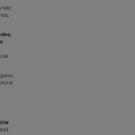
feliz:
más,
edes;
a
a de
eguros
ara el
irle
idad.