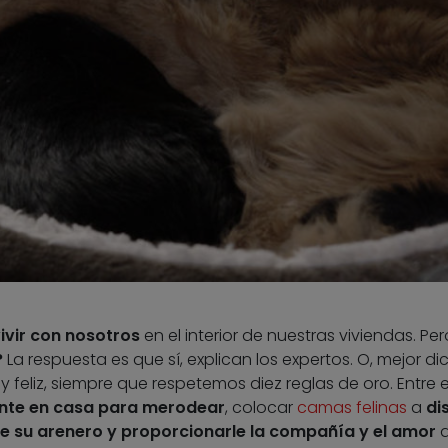
ivir con nosotros
en el interior de nuestras viviendas. Per
?
La respuesta es que sí, explican los expertos. O, mejor di
feliz, siempre que respetemos diez reglas de oro. Entre el
iente en casa para merodear
, colocar
camas felinas
a
di
 de su arenero y proporcionarle la compañía y el amor
q