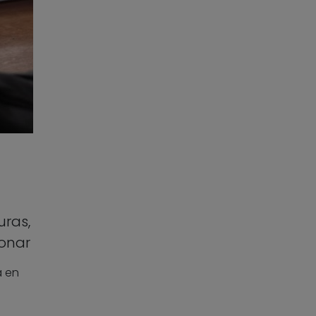
uras,
ionar
a en