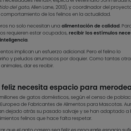
 necesidades felinas», explica el veterinario John Bradsh
tido del gato
, Allen Lane, 2013), y coordinador del proyect
l comportamiento de los felinos en la actualidad.
eros no solo necesitan una
alimentación de calidad
. Par
ros requieren estar ocupados,
recibir los estímulos nece
inteligencia
.
ntos implican un esfuerzo adicional. Pero el felino lo
iño y peludos arrumacos por doquier. Como tantas otra
nimales, dar es recibir.
 feliz necesita espacio para merode
 millones de gatos domésticos, según el censo de poblac
n Europea de Fabricantes de Alimentos para Mascotas. A
an dejado atrás su pasado salvaje y se han adaptado a l
imientos felinos que hace falta respetar.
ar que el gato casero sea feliz es procurarle espacio sufi