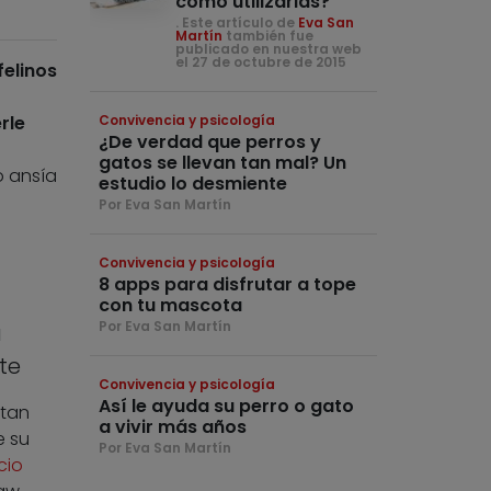
cómo utilizarlas?
. Este artículo de
Eva San
Martín
también fue
publicado en nuestra web
el 27 de octubre de 2015
felinos
rle
Convivencia y psicología
¿De verdad que perros y
gatos se llevan tan mal? Un
 ansía
estudio lo desmiente
Por Eva San Martín
Convivencia y psicología
8 apps para disfrutar a tope
con tu mascota
Por Eva San Martín
a
te
Convivencia y psicología
Así le ayuda su perro o gato
itan
a vivir más años
e su
Por Eva San Martín
cio