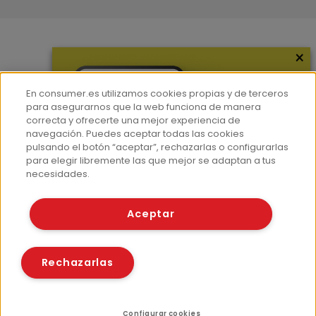
×
Más información
¿Quiénes somos?
En consumer.es utilizamos cookies propias y de terceros
Hemeroteca
para asegurarnos que la web funciona de manera
correcta y ofrecerte una mejor experiencia de
Contacto
navegación. Puedes aceptar todas las cookies
pulsando el botón “aceptar”, rechazarlas o configurarlas
Prensa
para elegir libremente las que mejor se adaptan a tus
Corpus Lingüístico Consumer
necesidades.
© Fundación EROSKI
Aceptar
Aviso legal
Políticas de privacidad
Políticas de cookies
Rechazarlas
Configurar cookies