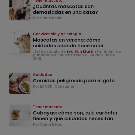
Tener mascota
¿Cuántas mascotas son
demasiadas en una casa?
Por Sonia Recio
Convivencia y psicología
Mascotas en verano: cómo
cuidarlas cuando hace calor
. Este artículo de
Eva San Martín
también fue
publicado en nuestra web el 24 de julio de
2018
Cuidados
Comidas peligrosas para el gato
Por EROSKI Consumer
Tener mascota
Cobayas: cómo son, qué carácter
tienen y qué cuidados necesitan
Por Sonia Recio