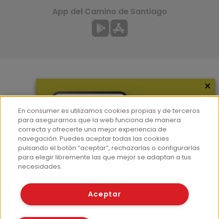
App del Camino de Santiago
×
Más información
¿Quiénes somos?
En consumer.es utilizamos cookies propias y de terceros
Hemeroteca
para asegurarnos que la web funciona de manera
correcta y ofrecerte una mejor experiencia de
Contacto
navegación. Puedes aceptar todas las cookies
pulsando el botón “aceptar”, rechazarlas o configurarlas
Prensa
para elegir libremente las que mejor se adaptan a tus
Corpus Lingüístico Consumer
necesidades.
© Fundación EROSKI
Aceptar
Aviso legal
Políticas de privacidad
Políticas de cookies