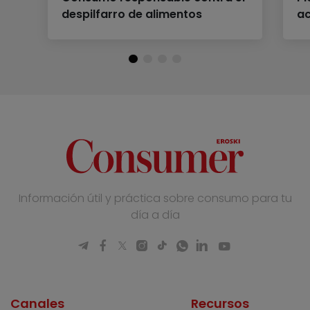
despilfarro de alimentos
ac
Información útil y práctica sobre consumo para tu
día a día
Canales
Recursos