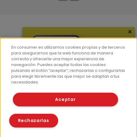
×
Más información
¿Quiénes somos?
En consumer.es utilizamos cookies propias y de terceros
Hemeroteca
para asegurarnos que la web funciona de manera
correcta y ofrecerte una mejor experiencia de
Contacto
navegación. Puedes aceptar todas las cookies
pulsando el botón “aceptar”, rechazarlas o configurarlas
Prensa
para elegir libremente las que mejor se adaptan a tus
Corpus Lingüístico Consumer
necesidades.
© Fundación EROSKI
Aceptar
Aviso legal
Políticas de privacidad
Políticas de cookies
Rechazarlas