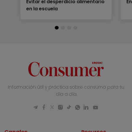
Evitar el desperdicio alimentario
En
en la escuela
Información útil y práctica sobre consumo para tu
día a día
Canales
Recursos