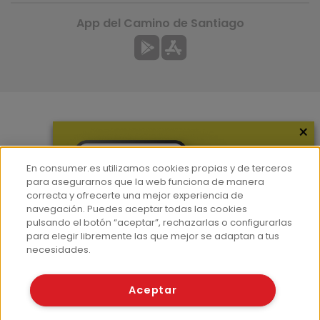
App del Camino de Santiago
×
Más información
¿Quiénes somos?
En consumer.es utilizamos cookies propias y de terceros
Hemeroteca
para asegurarnos que la web funciona de manera
correcta y ofrecerte una mejor experiencia de
Contacto
navegación. Puedes aceptar todas las cookies
pulsando el botón “aceptar”, rechazarlas o configurarlas
Prensa
para elegir libremente las que mejor se adaptan a tus
Corpus Lingüístico Consumer
necesidades.
© Fundación EROSKI
Aceptar
Aviso legal
Políticas de privacidad